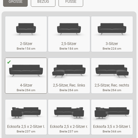
GRÖSSE
BEZUG
FÜSSE
2-Sitzer
2,5-Sitzer
3-Sitzer
Breite 154 cm
Breite 184 cm
Breite 224 cm
2-SITZER
2,5-SITZER
3-SITZER
4-Sitzer
2,5-Sitzer, Rec. links
2,5-Sitzer, Rec. rechts
Breite 264 cm
Breite 264 cm
Breite 264 cm
4-SITZER
2,5-SITZER, REC. LINKS
2,5-SITZER, 
Ecksofa 2,5 x 2-Sitzer l.
Ecksofa 2,5 x 2-Sitzer r.
Ecksofa 3,5 x 3-Sitzer l.
Breite 237 cm
Breite 237 cm
Breite 344 cm