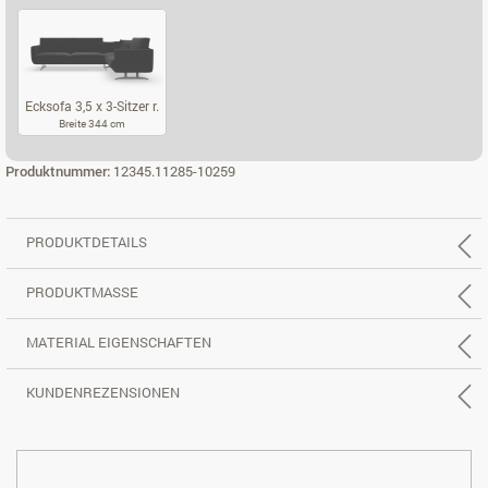
ECKSOFA 2,5 X 2-SITZER L.
ECKSOFA 2,5 X 2-SITZER R.
ECKSOFA 3,5 X
Ecksofa 3,5 x 3-Sitzer r.
Breite 344 cm
ECKSOFA 3,5 X 3-SITZER R.
Produktnummer:
12345.11285-10259
PRODUKTDETAILS
PRODUKTMASSE
MATERIAL EIGENSCHAFTEN
KUNDENREZENSIONEN