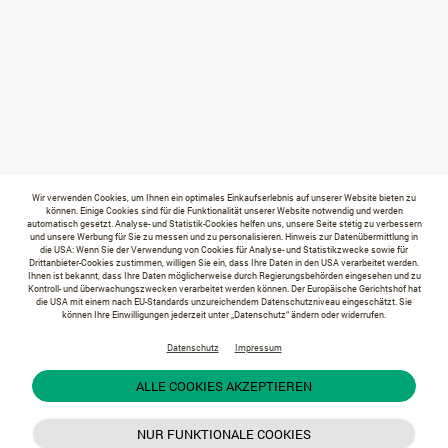
Wir verwenden Cookies, um Ihnen ein optimales Einkaufserlebnis auf unserer Website bieten zu
können. Einige Cookies sind für die Funktionalität unserer Website notwendig und werden
automatisch gesetzt. Analyse- und Statistik-Cookies helfen uns, unsere Seite stetig zu verbessern
und unsere Werbung für Sie zu messen und zu personalisieren. Hinweis zur Datenübermittlung in
die USA: Wenn Sie der Verwendung von Cookies für Analyse- und Statistikzwecke sowie für
Drittanbieter-Cookies zustimmen, willigen Sie ein, dass Ihre Daten in den USA verarbeitet werden.
Ihnen ist bekannt, dass Ihre Daten möglicherweise durch Regierungsbehörden eingesehen und zu
Kontroll- und überwachungszwecken verarbeitet werden können. Der Europäische Gerichtshof hat
die USA mit einem nach EU-Standards unzureichendem Datenschutzniveau eingeschätzt. Sie
können Ihre Einwilligungen jederzeit unter „Datenschutz“ ändern oder widerrufen.
Datenschutz
Impressum
ALLE COOKIES AKZEPTIEREN
NUR FUNKTIONALE COOKIES