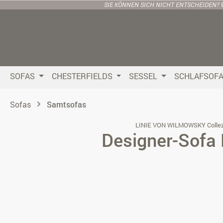
SIE KÖNNEN SICH NICHT ENTSCHEIDEN?
 Hauptinhalt springen
Zur Suche springen
Zur Hauptnavigation springen
SOFAS
CHESTERFIELDS
SESSEL
SCHLAFSOF
Sofas
Samtsofas
LINIE VON WILMOWSKY Collez
Designer-Sofa 
Bildergalerie überspringen