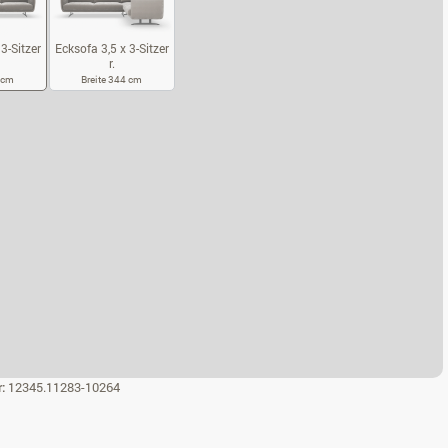
Ecksofa 3,5 x 3-Sitzer
3-Sitzer
r.
Breite 344 cm
4 cm
ECKSOFA 3,5 X 3-SITZER R.
KSOFA 3,5 X 3-SITZER L.
r:
12345.11283-10264