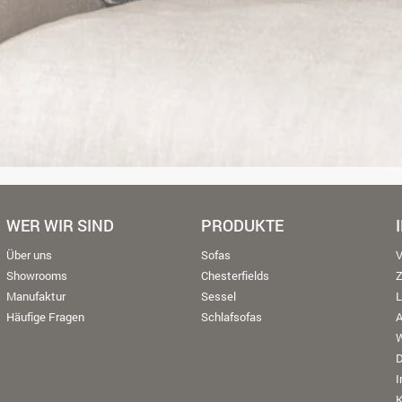
WER WIR SIND
PRODUKTE
Über uns
Sofas
V
Showrooms
Chesterfields
Manufaktur
Sessel
L
Häufige Fragen
Schlafsofas
W
K