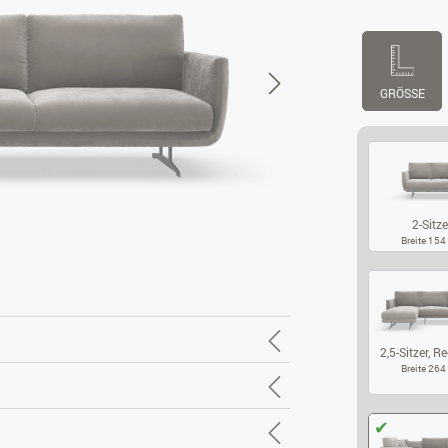
GRÖSSE
2-Sitze
Breite 15
2-
2,5-Sitzer, Re
Breite 26
2,