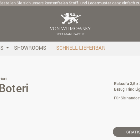
Bestellen Sie sich unsere
kostenfreien Stoff- und Ledermuster
ganz einfach z
AS
SHOWROOMS
SCHNELL LIEFERBAR
ioni
Boteri
Ecksofa 3,5 x 
Bezug Trino Lig
Für Sie handgef
GRATI