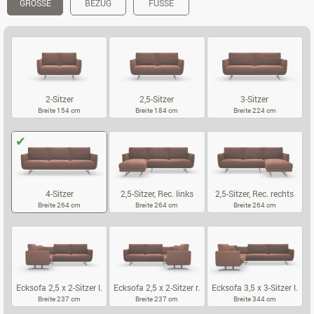
GRÖSSE
BEZUG
FÜSSE
2-Sitzer
2,5-Sitzer
3-Sitzer
Breite 154 cm
Breite 184 cm
Breite 224 cm
2-SITZER
2,5-SITZER
3-SITZER
4-Sitzer
2,5-Sitzer, Rec. links
2,5-Sitzer, Rec. rechts
Breite 264 cm
Breite 264 cm
Breite 264 cm
4-SITZER
2,5-SITZER, REC. LINKS
2,5-SITZER, 
Ecksofa 2,5 x 2-Sitzer l.
Ecksofa 2,5 x 2-Sitzer r.
Ecksofa 3,5 x 3-Sitzer l.
Breite 237 cm
Breite 237 cm
Breite 344 cm