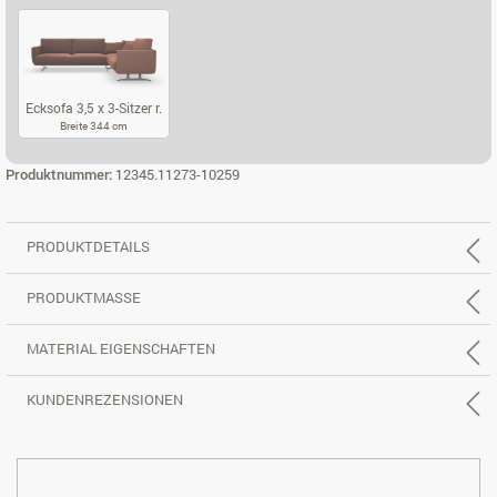
ECKSOFA 2,5 X 2-SITZER L.
ECKSOFA 2,5 X 2-SITZER R.
ECKSOFA 3,5 X
Ecksofa 3,5 x 3-Sitzer r.
Breite 344 cm
ECKSOFA 3,5 X 3-SITZER R.
Produktnummer:
12345.11273-10259
PRODUKTDETAILS
PRODUKTMASSE
MATERIAL EIGENSCHAFTEN
KUNDENREZENSIONEN