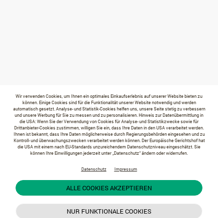
Wir verwenden Cookies, um Ihnen ein optimales Einkaufserlebnis auf unserer Website bieten zu
können. Einige Cookies sind für die Funktionalität unserer Website notwendig und werden
automatisch gesetzt. Analyse- und Statistik-Cookies helfen uns, unsere Seite stetig zu verbessern
und unsere Werbung für Sie zu messen und zu personalisieren. Hinweis zur Datenübermittlung in
die USA: Wenn Sie der Verwendung von Cookies für Analyse- und Statistikzwecke sowie für
Drittanbieter-Cookies zustimmen, willigen Sie ein, dass Ihre Daten in den USA verarbeitet werden.
Ihnen ist bekannt, dass Ihre Daten möglicherweise durch Regierungsbehörden eingesehen und zu
Kontroll- und überwachungszwecken verarbeitet werden können. Der Europäische Gerichtshof hat
die USA mit einem nach EU-Standards unzureichendem Datenschutzniveau eingeschätzt. Sie
können Ihre Einwilligungen jederzeit unter „Datenschutz“ ändern oder widerrufen.
Datenschutz
Impressum
ALLE COOKIES AKZEPTIEREN
NUR FUNKTIONALE COOKIES