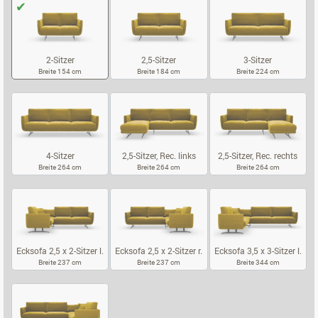
2-Sitzer
2,5-Sitzer
3-Sitzer
Breite 154 cm
Breite 184 cm
Breite 224 cm
2-SITZER
2,5-SITZER
3-SITZER
4-Sitzer
2,5-Sitzer, Rec. links
2,5-Sitzer, Rec. rechts
Breite 264 cm
Breite 264 cm
Breite 264 cm
4-SITZER
2,5-SITZER, REC. LINKS
2,5-SITZER, 
Ecksofa 2,5 x 2-Sitzer l.
Ecksofa 2,5 x 2-Sitzer r.
Ecksofa 3,5 x 3-Sitzer l.
Breite 237 cm
Breite 237 cm
Breite 344 cm
ECKSOFA 2,5 X 2-SITZER L.
ECKSOFA 2,5 X 2-SITZER R.
ECKSOFA 3,5 X