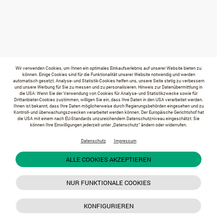
Wir verwenden Cookies, um Ihnen ein optimales Einkaufserlebnis auf unserer Website bieten zu
können. Einige Cookies sind für die Funktionalität unserer Website notwendig und werden
automatisch gesetzt. Analyse- und Statistik-Cookies helfen uns, unsere Seite stetig zu verbessern
und unsere Werbung für Sie zu messen und zu personalisieren. Hinweis zur Datenübermittlung in
die USA: Wenn Sie der Verwendung von Cookies für Analyse- und Statistikzwecke sowie für
Drittanbieter-Cookies zustimmen, willigen Sie ein, dass Ihre Daten in den USA verarbeitet werden.
Ihnen ist bekannt, dass Ihre Daten möglicherweise durch Regierungsbehörden eingesehen und zu
Kontroll- und überwachungszwecken verarbeitet werden können. Der Europäische Gerichtshof hat
die USA mit einem nach EU-Standards unzureichendem Datenschutzniveau eingeschätzt. Sie
können Ihre Einwilligungen jederzeit unter „Datenschutz“ ändern oder widerrufen.
Datenschutz
Impressum
ALLE COOKIES AKZEPTIEREN
NUR FUNKTIONALE COOKIES
KONFIGURIEREN