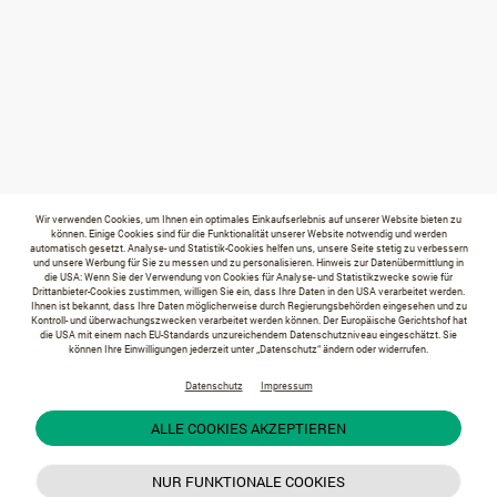
Wir verwenden Cookies, um Ihnen ein optimales Einkaufserlebnis auf unserer Website bieten zu
können. Einige Cookies sind für die Funktionalität unserer Website notwendig und werden
automatisch gesetzt. Analyse- und Statistik-Cookies helfen uns, unsere Seite stetig zu verbessern
und unsere Werbung für Sie zu messen und zu personalisieren. Hinweis zur Datenübermittlung in
die USA: Wenn Sie der Verwendung von Cookies für Analyse- und Statistikzwecke sowie für
Drittanbieter-Cookies zustimmen, willigen Sie ein, dass Ihre Daten in den USA verarbeitet werden.
Ihnen ist bekannt, dass Ihre Daten möglicherweise durch Regierungsbehörden eingesehen und zu
Kontroll- und überwachungszwecken verarbeitet werden können. Der Europäische Gerichtshof hat
die USA mit einem nach EU-Standards unzureichendem Datenschutzniveau eingeschätzt. Sie
können Ihre Einwilligungen jederzeit unter „Datenschutz“ ändern oder widerrufen.
Datenschutz
Impressum
ALLE COOKIES AKZEPTIEREN
NUR FUNKTIONALE COOKIES