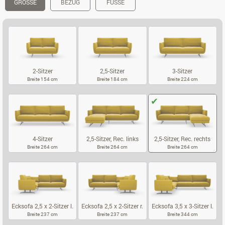
GRÖSSE
BEZUG
FÜSSE
2-Sitzer
2,5-Sitzer
3-Sitzer
Breite 154 cm
Breite 184 cm
Breite 224 cm
2-SITZER
2,5-SITZER
3-SITZER
4-Sitzer
2,5-Sitzer, Rec. links
2,5-Sitzer, Rec. rechts
Breite 264 cm
Breite 264 cm
Breite 264 cm
4-SITZER
2,5-SITZER, REC. LINKS
2,5-SITZER, 
Ecksofa 2,5 x 2-Sitzer l.
Ecksofa 2,5 x 2-Sitzer r.
Ecksofa 3,5 x 3-Sitzer l.
Breite 237 cm
Breite 237 cm
Breite 344 cm