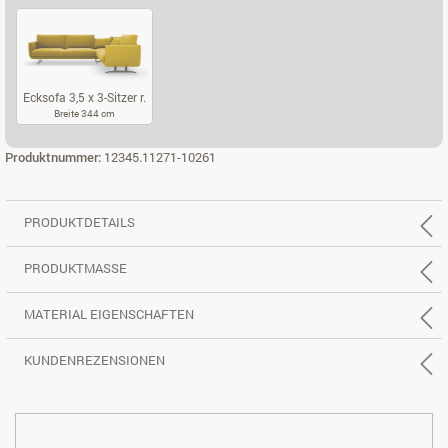
ECKSOFA 2,5 X 2-SITZER L.
ECKSOFA 2,5 X 2-SITZER R.
ECKSOFA 3,5 X
Ecksofa 3,5 x 3-Sitzer r.
Breite 344 cm
ECKSOFA 3,5 X 3-SITZER R.
Produktnummer:
12345.11271-10261
PRODUKTDETAILS
PRODUKTMASSE
MATERIAL EIGENSCHAFTEN
KUNDENREZENSIONEN