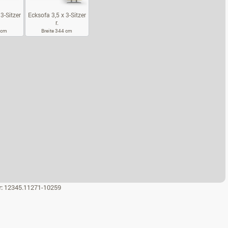
3-Sitzer
Ecksofa 3,5 x 3-Sitzer
r.
4 cm
Breite 344 cm
KSOFA 3,5 X 3-SITZER L.
ECKSOFA 3,5 X 3-SITZER R.
r:
12345.11271-10259