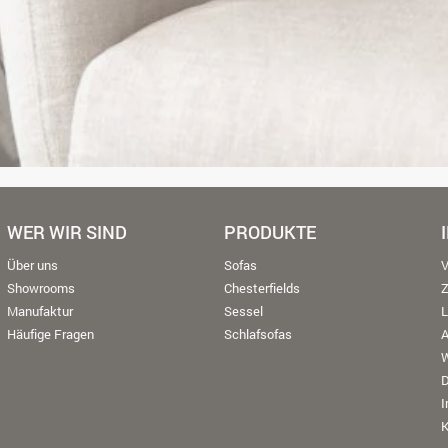
WER WIR SIND
PRODUKTE
Über uns
Sofas
V
Showrooms
Chesterfields
Manufaktur
Sessel
L
Häufige Fragen
Schlafsofas
W
K