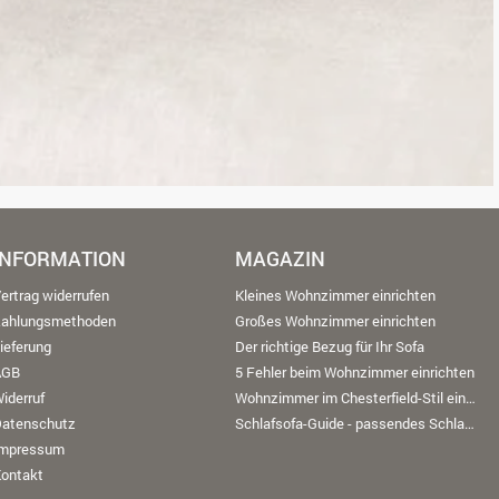
INFORMATION
MAGAZIN
ertrag widerrufen
Kleines Wohnzimmer einrichten
Zahlungsmethoden
Großes Wohnzimmer einrichten
ieferung
Der richtige Bezug für Ihr Sofa
AGB
5 Fehler beim Wohnzimmer einrichten
iderruf
Wohnzimmer im Chesterfield-Stil einrichten
Datenschutz
Schlafsofa-Guide - passendes Schlafsofa finden
Impressum
ontakt