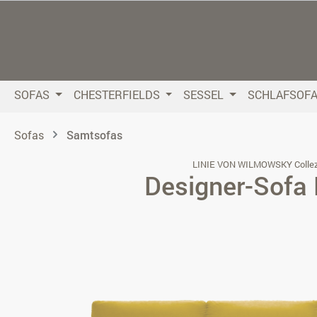
 Hauptinhalt springen
Zur Suche springen
Zur Hauptnavigation springen
SOFAS
CHESTERFIELDS
SESSEL
SCHLAFSOF
Sofas
Samtsofas
LINIE VON WILMOWSKY Collez
Designer-Sofa 
Bildergalerie überspringen