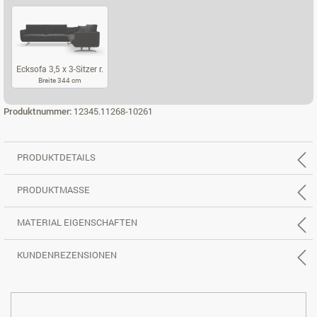
ECKSOFA 2,5 X 2-SITZER L.
ECKSOFA 2,5 X 2-SITZER R.
ECKSOFA 3,5 X
Ecksofa 3,5 x 3-Sitzer r.
Breite 344 cm
ECKSOFA 3,5 X 3-SITZER R.
Produktnummer:
12345.11268-10261
PRODUKTDETAILS
PRODUKTMASSE
MATERIAL EIGENSCHAFTEN
KUNDENREZENSIONEN