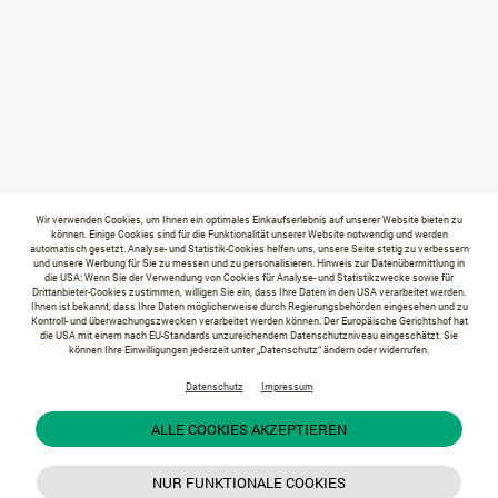
Wir verwenden Cookies, um Ihnen ein optimales Einkaufserlebnis auf unserer Website bieten zu
können. Einige Cookies sind für die Funktionalität unserer Website notwendig und werden
automatisch gesetzt. Analyse- und Statistik-Cookies helfen uns, unsere Seite stetig zu verbessern
und unsere Werbung für Sie zu messen und zu personalisieren. Hinweis zur Datenübermittlung in
die USA: Wenn Sie der Verwendung von Cookies für Analyse- und Statistikzwecke sowie für
Drittanbieter-Cookies zustimmen, willigen Sie ein, dass Ihre Daten in den USA verarbeitet werden.
Ihnen ist bekannt, dass Ihre Daten möglicherweise durch Regierungsbehörden eingesehen und zu
Kontroll- und überwachungszwecken verarbeitet werden können. Der Europäische Gerichtshof hat
die USA mit einem nach EU-Standards unzureichendem Datenschutzniveau eingeschätzt. Sie
können Ihre Einwilligungen jederzeit unter „Datenschutz“ ändern oder widerrufen.
Datenschutz
Impressum
ALLE COOKIES AKZEPTIEREN
NUR FUNKTIONALE COOKIES