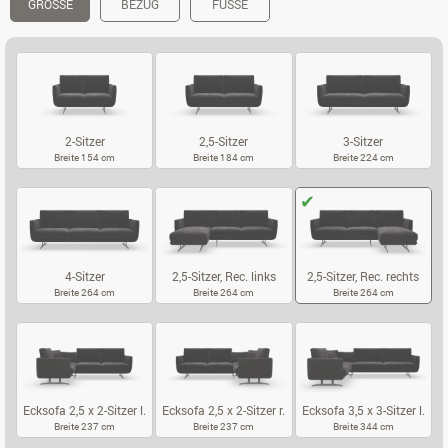
GRÖSSE
BEZUG
FÜSSE
2-Sitzer
2,5-Sitzer
3-Sitzer
Breite 154 cm
Breite 184 cm
Breite 224 cm
2-SITZER
2,5-SITZER
3-SITZER
4-Sitzer
2,5-Sitzer, Rec. links
2,5-Sitzer, Rec. rechts
Breite 264 cm
Breite 264 cm
Breite 264 cm
4-SITZER
2,5-SITZER, REC. LINKS
2,5-SITZER, 
Ecksofa 2,5 x 2-Sitzer l.
Ecksofa 2,5 x 2-Sitzer r.
Ecksofa 3,5 x 3-Sitzer l.
Breite 237 cm
Breite 237 cm
Breite 344 cm