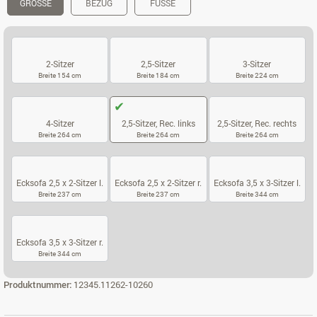
GRÖSSE
BEZUG
FÜSSE
2-Sitzer
2,5-Sitzer
3-Sitzer
Breite 154 cm
Breite 184 cm
Breite 224 cm
2-SITZER
2,5-SITZER
3-SITZER
4-Sitzer
2,5-Sitzer, Rec. links
2,5-Sitzer, Rec. rechts
Breite 264 cm
Breite 264 cm
Breite 264 cm
4-SITZER
2,5-SITZER, REC. LINKS
2,5-SITZER, 
Ecksofa 2,5 x 2-Sitzer l.
Ecksofa 2,5 x 2-Sitzer r.
Ecksofa 3,5 x 3-Sitzer l.
Breite 237 cm
Breite 237 cm
Breite 344 cm
ECKSOFA 2,5 X 2-SITZER L.
ECKSOFA 2,5 X 2-SITZER R.
ECKSOFA 3,5 X
Ecksofa 3,5 x 3-Sitzer r.
Breite 344 cm
ECKSOFA 3,5 X 3-SITZER R.
Produktnummer:
12345.11262-10260