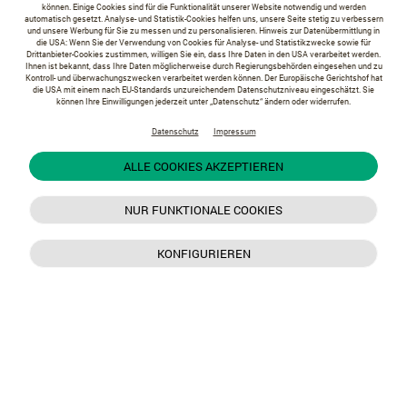
können. Einige Cookies sind für die Funktionalität unserer Website notwendig und werden
automatisch gesetzt. Analyse- und Statistik-Cookies helfen uns, unsere Seite stetig zu verbessern
und unsere Werbung für Sie zu messen und zu personalisieren. Hinweis zur Datenübermittlung in
die USA: Wenn Sie der Verwendung von Cookies für Analyse- und Statistikzwecke sowie für
Drittanbieter-Cookies zustimmen, willigen Sie ein, dass Ihre Daten in den USA verarbeitet werden.
Ihnen ist bekannt, dass Ihre Daten möglicherweise durch Regierungsbehörden eingesehen und zu
Kontroll- und überwachungszwecken verarbeitet werden können. Der Europäische Gerichtshof hat
die USA mit einem nach EU-Standards unzureichendem Datenschutzniveau eingeschätzt. Sie
können Ihre Einwilligungen jederzeit unter „Datenschutz“ ändern oder widerrufen.
Datenschutz
Impressum
ALLE COOKIES AKZEPTIEREN
NUR FUNKTIONALE COOKIES
KONFIGURIEREN