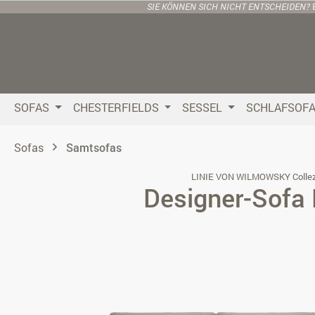
SIE KÖNNEN SICH NICHT ENTSCHEIDEN?
 Hauptinhalt springen
Zur Suche springen
Zur Hauptnavigation springen
SOFAS
CHESTERFIELDS
SESSEL
SCHLAFSOF
Sofas
Samtsofas
LINIE VON WILMOWSKY Collez
Designer-Sofa 
Bildergalerie überspringen