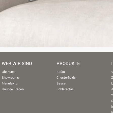
WER WIR SIND
PRODUKTE
Über uns
Sofas
V
Showrooms
Chesterfields
Manufaktur
Sessel
L
Häufige Fragen
Schlafsofas
W
K