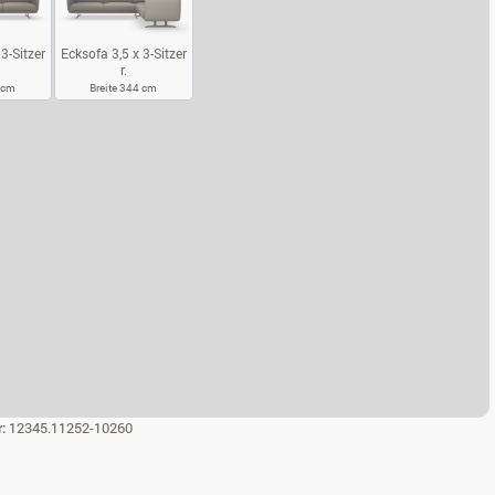
3-Sitzer
Ecksofa 3,5 x 3-Sitzer
r.
4 cm
Breite 344 cm
KSOFA 3,5 X 3-SITZER L.
ECKSOFA 3,5 X 3-SITZER R.
r:
12345.11252-10260