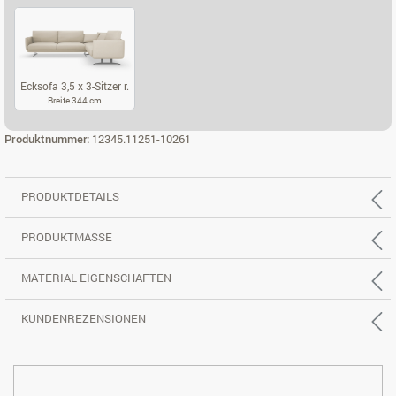
ECKSOFA 2,5 X 2-SITZER L.
ECKSOFA 2,5 X 2-SITZER R.
ECKSOFA 3,5 X
Ecksofa 3,5 x 3-Sitzer r.
Breite 344 cm
ECKSOFA 3,5 X 3-SITZER R.
Produktnummer:
12345.11251-10261
PRODUKTDETAILS
PRODUKTMASSE
MATERIAL EIGENSCHAFTEN
KUNDENREZENSIONEN