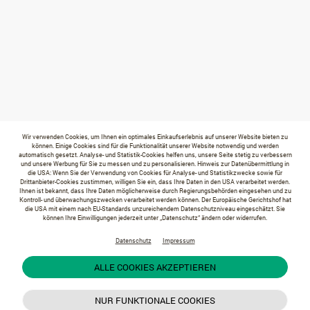
Wir verwenden Cookies, um Ihnen ein optimales Einkaufserlebnis auf unserer Website bieten zu
können. Einige Cookies sind für die Funktionalität unserer Website notwendig und werden
automatisch gesetzt. Analyse- und Statistik-Cookies helfen uns, unsere Seite stetig zu verbessern
und unsere Werbung für Sie zu messen und zu personalisieren. Hinweis zur Datenübermittlung in
die USA: Wenn Sie der Verwendung von Cookies für Analyse- und Statistikzwecke sowie für
Drittanbieter-Cookies zustimmen, willigen Sie ein, dass Ihre Daten in den USA verarbeitet werden.
Ihnen ist bekannt, dass Ihre Daten möglicherweise durch Regierungsbehörden eingesehen und zu
Kontroll- und überwachungszwecken verarbeitet werden können. Der Europäische Gerichtshof hat
die USA mit einem nach EU-Standards unzureichendem Datenschutzniveau eingeschätzt. Sie
können Ihre Einwilligungen jederzeit unter „Datenschutz“ ändern oder widerrufen.
Datenschutz
Impressum
ALLE COOKIES AKZEPTIEREN
NUR FUNKTIONALE COOKIES