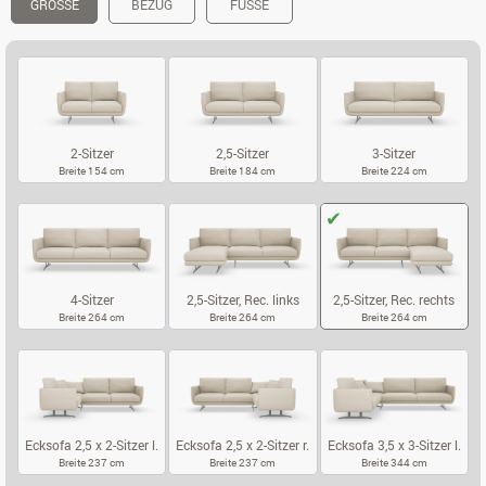
GRÖSSE
BEZUG
FÜSSE
2-Sitzer
2,5-Sitzer
3-Sitzer
Breite 154 cm
Breite 184 cm
Breite 224 cm
2-SITZER
2,5-SITZER
3-SITZER
4-Sitzer
2,5-Sitzer, Rec. links
2,5-Sitzer, Rec. rechts
Breite 264 cm
Breite 264 cm
Breite 264 cm
4-SITZER
2,5-SITZER, REC. LINKS
2,5-SITZER, 
Ecksofa 2,5 x 2-Sitzer l.
Ecksofa 2,5 x 2-Sitzer r.
Ecksofa 3,5 x 3-Sitzer l.
Breite 237 cm
Breite 237 cm
Breite 344 cm