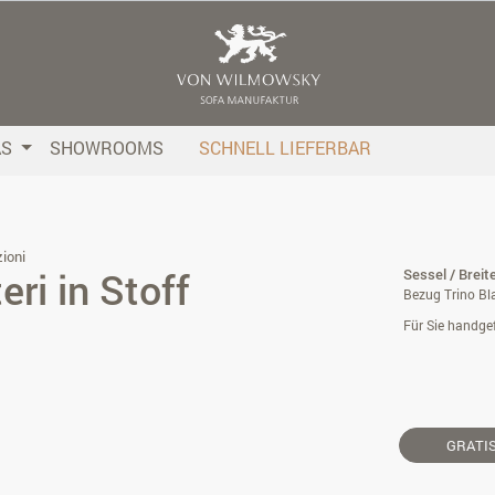
AS
SHOWROOMS
SCHNELL LIEFERBAR
ioni
ri in Stoff
Sessel / Breit
Bezug Trino Bla
Für Sie handgef
GRATI