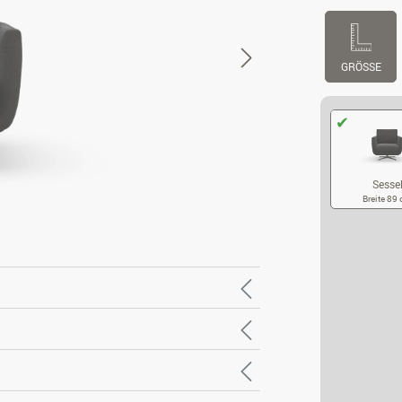
GRÖSSE
Sesse
Breite 89
SE