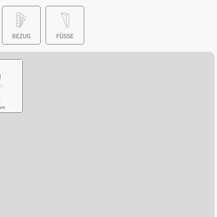
BEZUG
FÜSSE
l
 cm
SSEL