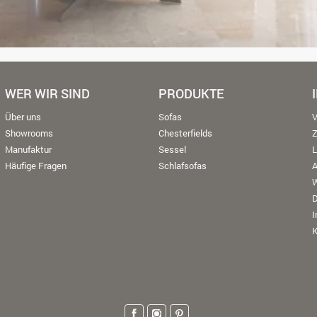
WER WIR SIND
PRODUKTE
Über uns
Sofas
V
Showrooms
Chesterfields
Manufaktur
Sessel
L
Häufige Fragen
Schlafsofas
W
K