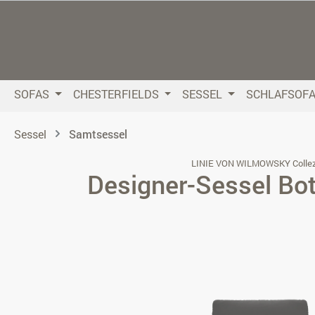
 Hauptinhalt springen
Zur Suche springen
Zur Hauptnavigation springen
SOFAS
CHESTERFIELDS
SESSEL
SCHLAFSOF
Sessel
Samtsessel
LINIE VON WILMOWSKY Collez
Designer-Sessel Bote
Bildergalerie überspringen