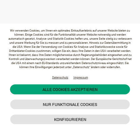
Wir verwenden Cookies, um Ihnen ein optimales Einkaufserlebnis auf unserer Website bieten zu
können. Einige Cookies sind für die Funktionalität unserer Website notwendig und werden
automatisch gesetzt. Analyse- und Statistik-Cookies helfen uns, unsere Seite stetig zu verbessern
und unsere Werbung für Sie zu messen und zu personalisieren. Hinweis zur Datenübermittlung in
die USA: Wenn Sie der Verwendung von Cookies für Analyse- und Statistikzwecke sowie für
Drittanbieter-Cookies zustimmen, willigen Sie ein, dass Ihre Daten in den USA verarbeitet werden.
Ihnen ist bekannt, dass Ihre Daten möglicherweise durch Regierungsbehörden eingesehen und zu
Kontroll- und überwachungszwecken verarbeitet werden können. Der Europäische Gerichtshof hat
die USA mit einem nach EU-Standards unzureichendem Datenschutzniveau eingeschätzt. Sie
können Ihre Einwilligungen jederzeit unter „Datenschutz“ ändern oder widerrufen.
Datenschutz
Impressum
ALLE COOKIES AKZEPTIEREN
NUR FUNKTIONALE COOKIES
KONFIGURIEREN