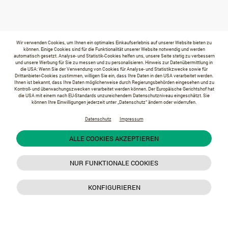
Wir verwenden Cookies, um Ihnen ein optimales Einkaufserlebnis auf unserer Website bieten zu
können. Einige Cookies sind für die Funktionalität unserer Website notwendig und werden
automatisch gesetzt. Analyse- und Statistik-Cookies helfen uns, unsere Seite stetig zu verbessern
und unsere Werbung für Sie zu messen und zu personalisieren. Hinweis zur Datenübermittlung in
die USA: Wenn Sie der Verwendung von Cookies für Analyse- und Statistikzwecke sowie für
Drittanbieter-Cookies zustimmen, willigen Sie ein, dass Ihre Daten in den USA verarbeitet werden.
Ihnen ist bekannt, dass Ihre Daten möglicherweise durch Regierungsbehörden eingesehen und zu
Kontroll- und überwachungszwecken verarbeitet werden können. Der Europäische Gerichtshof hat
die USA mit einem nach EU-Standards unzureichendem Datenschutzniveau eingeschätzt. Sie
können Ihre Einwilligungen jederzeit unter „Datenschutz“ ändern oder widerrufen.
Datenschutz
Impressum
ALLE COOKIES AKZEPTIEREN
NUR FUNKTIONALE COOKIES
KONFIGURIEREN