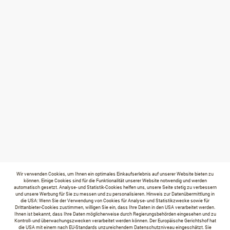
Wir verwenden Cookies, um Ihnen ein optimales Einkaufserlebnis auf unserer Website bieten zu
können. Einige Cookies sind für die Funktionalität unserer Website notwendig und werden
automatisch gesetzt. Analyse- und Statistik-Cookies helfen uns, unsere Seite stetig zu verbessern
und unsere Werbung für Sie zu messen und zu personalisieren. Hinweis zur Datenübermittlung in
die USA: Wenn Sie der Verwendung von Cookies für Analyse- und Statistikzwecke sowie für
Drittanbieter-Cookies zustimmen, willigen Sie ein, dass Ihre Daten in den USA verarbeitet werden.
Ihnen ist bekannt, dass Ihre Daten möglicherweise durch Regierungsbehörden eingesehen und zu
Kontroll- und überwachungszwecken verarbeitet werden können. Der Europäische Gerichtshof hat
die USA mit einem nach EU-Standards unzureichendem Datenschutzniveau eingeschätzt. Sie