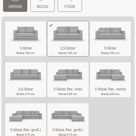
GRÖSSE
BEZUG
FÜSSE
2-Sitzer
2,5-Sitzer
3-Sitzer
Breite 160 cm
Breite 190 cm
Breite 230 cm
2-SITZER
2,5-SITZER
3-SITZER
3,5-Sitzer
2-Sitzer, Rec. links
2-Sitzer, Rec. rechts
Breite 270 cm
Breite 245 cm
Breite 245 cm
3,5-SITZER
2-SITZER, REC. LINKS
2-SITZER, RE
3-Sitzer, Rec. groß l.
3-Sitzer, Rec. groß r.
Breite 315 cm
Breite 315 cm