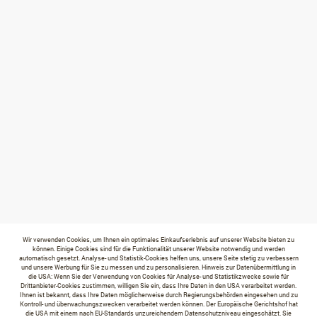
Wir verwenden Cookies, um Ihnen ein optimales Einkaufserlebnis auf unserer Website bieten zu
können. Einige Cookies sind für die Funktionalität unserer Website notwendig und werden
automatisch gesetzt. Analyse- und Statistik-Cookies helfen uns, unsere Seite stetig zu verbessern
und unsere Werbung für Sie zu messen und zu personalisieren. Hinweis zur Datenübermittlung in
die USA: Wenn Sie der Verwendung von Cookies für Analyse- und Statistikzwecke sowie für
Drittanbieter-Cookies zustimmen, willigen Sie ein, dass Ihre Daten in den USA verarbeitet werden.
Ihnen ist bekannt, dass Ihre Daten möglicherweise durch Regierungsbehörden eingesehen und zu
Kontroll- und überwachungszwecken verarbeitet werden können. Der Europäische Gerichtshof hat
die USA mit einem nach EU-Standards unzureichendem Datenschutzniveau eingeschätzt. Sie