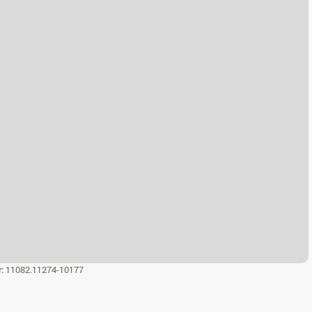
r:
11082.11274-10177