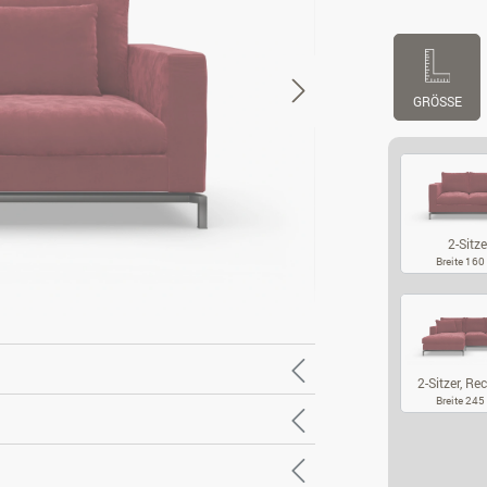
GRÖSSE
2-Sitze
Breite 16
2-
2-Sitzer, Rec
Breite 24
2-