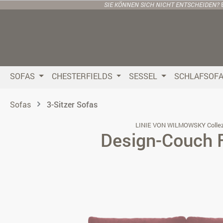
SIE KÖNNEN SICH NICHT ENTSCHEIDEN?
 Hauptinhalt springen
Zur Suche springen
Zur Hauptnavigation springen
SOFAS
CHESTERFIELDS
SESSEL
SCHLAFSOF
Sofas
3-Sitzer Sofas
LINIE VON WILMOWSKY Collez
Design-Couch 
Bildergalerie überspringen