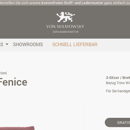
Bestellen Sie sich unsere
kostenfreien Stoff- und Ledermuster
ganz einfach z
AS
SHOWROOMS
SCHNELL LIEFERBAR
ioni
Fenice
3-Sitzer / Bre
Bezug Trino Wi
Für Sie handgef
GRATI