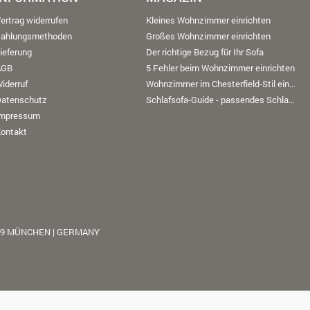
ertrag widerrufen
Kleines Wohnzimmer einrichten
Zahlungsmethoden
Großes Wohnzimmer einrichten
ieferung
Der richtige Bezug für Ihr Sofa
AGB
5 Fehler beim Wohnzimmer einrichten
iderruf
Wohnzimmer im Chesterfield-Stil einrichten
Datenschutz
Schlafsofa-Guide - passendes Schlafsofa finden
Impressum
ontakt
39 MÜNCHEN | GERMANY