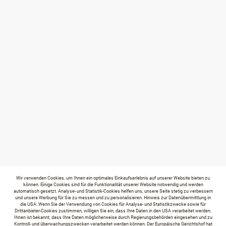
Wir verwenden Cookies, um Ihnen ein optimales Einkaufserlebnis auf unserer Website bieten zu
können. Einige Cookies sind für die Funktionalität unserer Website notwendig und werden
automatisch gesetzt. Analyse- und Statistik-Cookies helfen uns, unsere Seite stetig zu verbessern
und unsere Werbung für Sie zu messen und zu personalisieren. Hinweis zur Datenübermittlung in
die USA: Wenn Sie der Verwendung von Cookies für Analyse- und Statistikzwecke sowie für
Drittanbieter-Cookies zustimmen, willigen Sie ein, dass Ihre Daten in den USA verarbeitet werden.
Ihnen ist bekannt, dass Ihre Daten möglicherweise durch Regierungsbehörden eingesehen und zu
Kontroll- und überwachungszwecken verarbeitet werden können. Der Europäische Gerichtshof hat