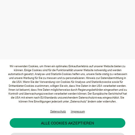
Wir verwenden Cookies, um Ihnen ein optimales Einkaufserlebnis auf unserer Website bieten zu
können. Einige Cookies sind für die Funktionalität unserer Website notwendig und werden
automatisch gesetzt. Analyse- und Statistik-Cookies helfen uns, unsere Seite stetig zu verbessern
und unsere Werbung für Sie zu messen und zu personalisieren. Hinweis zur Datenübermittlung in
die USA: Wenn Sie der Verwendung von Cookies für Analyse- und Statistikzwecke sowie für
Drittanbieter-Cookies zustimmen, willigen Sie ein, dass Ihre Daten in den USA verarbeitet werden.
Ihnen ist bekannt, dass Ihre Daten möglicherweise durch Regierungsbehörden eingesehen und zu
Kontroll- und überwachungszwecken verarbeitet werden können. Der Europäische Gerichtshof hat
die USA mit einem nach EU-Standards unzureichendem Datenschutzniveau eingeschätzt. Sie
können Ihre Einwilligungen jederzeit unter „Datenschutz“ ändern oder widerrufen.
Datenschutz
Impressum
ALLE COOKIES AKZEPTIEREN