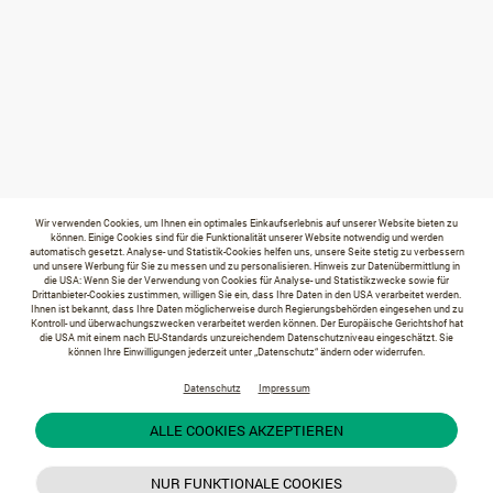
Wir verwenden Cookies, um Ihnen ein optimales Einkaufserlebnis auf unserer Website bieten zu
können. Einige Cookies sind für die Funktionalität unserer Website notwendig und werden
automatisch gesetzt. Analyse- und Statistik-Cookies helfen uns, unsere Seite stetig zu verbessern
und unsere Werbung für Sie zu messen und zu personalisieren. Hinweis zur Datenübermittlung in
die USA: Wenn Sie der Verwendung von Cookies für Analyse- und Statistikzwecke sowie für
Drittanbieter-Cookies zustimmen, willigen Sie ein, dass Ihre Daten in den USA verarbeitet werden.
Ihnen ist bekannt, dass Ihre Daten möglicherweise durch Regierungsbehörden eingesehen und zu
Kontroll- und überwachungszwecken verarbeitet werden können. Der Europäische Gerichtshof hat
die USA mit einem nach EU-Standards unzureichendem Datenschutzniveau eingeschätzt. Sie
können Ihre Einwilligungen jederzeit unter „Datenschutz“ ändern oder widerrufen.
Datenschutz
Impressum
ALLE COOKIES AKZEPTIEREN
NUR FUNKTIONALE COOKIES