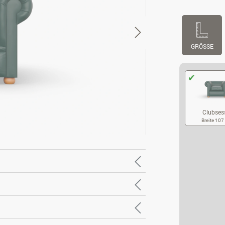
GRÖSSE
Clubses
Breite 10
CL