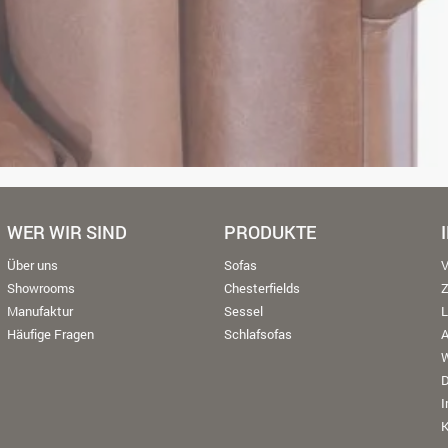
WER WIR SIND
PRODUKTE
Über uns
Sofas
V
Showrooms
Chesterfields
Manufaktur
Sessel
L
Häufige Fragen
Schlafsofas
W
K