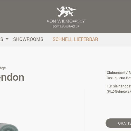
AS
SHOWROOMS
SCHNELL LIEFERBAR
age
endon
Clubsessel / 
Bezug Lena Bot
Für Sie handgef
(PLZ-Gebiete 2
GRATI