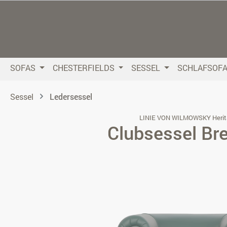
 Hauptinhalt springen
Zur Suche springen
Zur Hauptnavigation springen
SOFAS
CHESTERFIELDS
SESSEL
SCHLAFSOF
Sessel
Ledersessel
LINIE VON WILMOWSKY Herit
Clubsessel Br
Bildergalerie überspringen