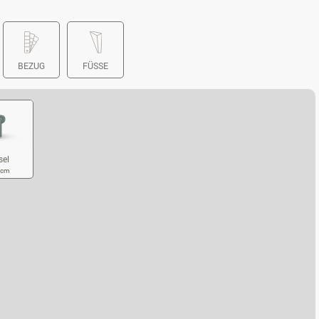
BEZUG
FÜSSE
sel
7 cm
UBSESSEL