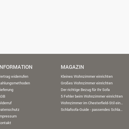
INFORMATION
MAGAZIN
ertrag widerrufen
Kleines Wohnzimmer einrichten
Zahlungsmethoden
Großes Wohnzimmer einrichten
ieferung
Der richtige Bezug für Ihr Sofa
AGB
5 Fehler beim Wohnzimmer einrichten
iderruf
Wohnzimmer im Chesterfield-Stil einrichten
Datenschutz
Schlafsofa-Guide - passendes Schlafsofa finden
Impressum
ontakt