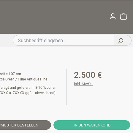
2.500 €
Breite 107 cm
tle Green / Füße Antique Pine
inkl. MwSt.
ertigt und geliefert in: 8-10 Wochen
XXXX u. 7XXXX ggfls. abweichend)
SMUSTER
BESTELLEN
IN DEN WARENKORB