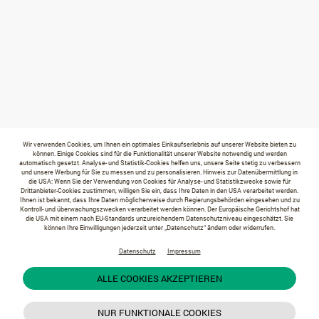
Wir verwenden Cookies, um Ihnen ein optimales Einkaufserlebnis auf unserer Website bieten zu
können. Einige Cookies sind für die Funktionalität unserer Website notwendig und werden
automatisch gesetzt. Analyse- und Statistik-Cookies helfen uns, unsere Seite stetig zu verbessern
und unsere Werbung für Sie zu messen und zu personalisieren. Hinweis zur Datenübermittlung in
die USA: Wenn Sie der Verwendung von Cookies für Analyse- und Statistikzwecke sowie für
Drittanbieter-Cookies zustimmen, willigen Sie ein, dass Ihre Daten in den USA verarbeitet werden.
Ihnen ist bekannt, dass Ihre Daten möglicherweise durch Regierungsbehörden eingesehen und zu
Kontroll- und überwachungszwecken verarbeitet werden können. Der Europäische Gerichtshof hat
die USA mit einem nach EU-Standards unzureichendem Datenschutzniveau eingeschätzt. Sie
können Ihre Einwilligungen jederzeit unter „Datenschutz“ ändern oder widerrufen.
Datenschutz
Impressum
ALLE COOKIES AKZEPTIEREN
NUR FUNKTIONALE COOKIES