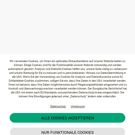
Wir verwenden Cookies, um Ihnen ein optimales Einkaufserlebnis auf unserer Website bieten zu
können. Einige Cookies sind für die Funktionalität unserer Website notwendig und werden
automatisch gesetzt. Analyse- und Statistik-Cookies helfen uns, unsere Seite stetig zu verbessern
und unsere Werbung für Sie zu messen und zu personalisieren. Hinweis zur Datenübermittlung in
die USA: Wenn Sie der Verwendung von Cookies für Analyse- und Statistikzwecke sowie für
Drittanbieter-Cookies zustimmen, willigen Sie ein, dass Ihre Daten in den USA verarbeitet werden.
Ihnen ist bekannt, dass Ihre Daten möglicherweise durch Regierungsbehörden eingesehen und zu
Kontroll- und überwachungszwecken verarbeitet werden können. Der Europäische Gerichtshof hat
die USA mit einem nach EU-Standards unzureichendem Datenschutzniveau eingeschätzt. Sie
können Ihre Einwilligungen jederzeit unter „Datenschutz“ ändern oder widerrufen.
Datenschutz
Impressum
ALLE COOKIES AKZEPTIEREN
NUR FUNKTIONALE COOKIES