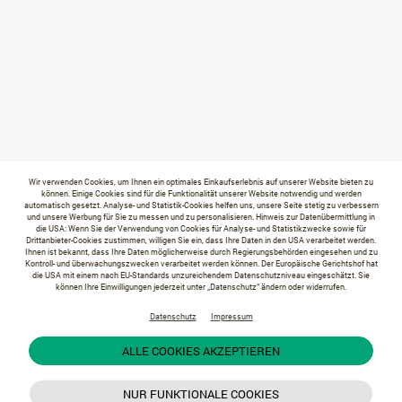
Wir verwenden Cookies, um Ihnen ein optimales Einkaufserlebnis auf unserer Website bieten zu
können. Einige Cookies sind für die Funktionalität unserer Website notwendig und werden
automatisch gesetzt. Analyse- und Statistik-Cookies helfen uns, unsere Seite stetig zu verbessern
und unsere Werbung für Sie zu messen und zu personalisieren. Hinweis zur Datenübermittlung in
die USA: Wenn Sie der Verwendung von Cookies für Analyse- und Statistikzwecke sowie für
Drittanbieter-Cookies zustimmen, willigen Sie ein, dass Ihre Daten in den USA verarbeitet werden.
Ihnen ist bekannt, dass Ihre Daten möglicherweise durch Regierungsbehörden eingesehen und zu
Kontroll- und überwachungszwecken verarbeitet werden können. Der Europäische Gerichtshof hat
die USA mit einem nach EU-Standards unzureichendem Datenschutzniveau eingeschätzt. Sie
können Ihre Einwilligungen jederzeit unter „Datenschutz“ ändern oder widerrufen.
Datenschutz
Impressum
ALLE COOKIES AKZEPTIEREN
NUR FUNKTIONALE COOKIES