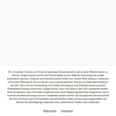
Wir verwenden Cookies, um Ihnen ein optimales Einkaufserlebnis auf unserer Website bieten zu
können. Einige Cookies sind für die Funktionalität unserer Website notwendig und werden
automatisch gesetzt. Analyse- und Statistik-Cookies helfen uns, unsere Seite stetig zu verbessern
und unsere Werbung für Sie zu messen und zu personalisieren. Hinweis zur Datenübermittlung in
die USA: Wenn Sie der Verwendung von Cookies für Analyse- und Statistikzwecke sowie für
Drittanbieter-Cookies zustimmen, willigen Sie ein, dass Ihre Daten in den USA verarbeitet werden.
Ihnen ist bekannt, dass Ihre Daten möglicherweise durch Regierungsbehörden eingesehen und zu
Kontroll- und überwachungszwecken verarbeitet werden können. Der Europäische Gerichtshof hat
die USA mit einem nach EU-Standards unzureichendem Datenschutzniveau eingeschätzt. Sie
können Ihre Einwilligungen jederzeit unter „Datenschutz“ ändern oder widerrufen.
Datenschutz
Impressum