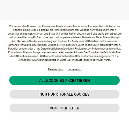
Wir verwenden Cookies, um Ihnen ein optimales Einkaufserlebnis auf unserer Website bieten zu
können. Einige Cookies sind für die Funktionalität unserer Website notwendig und werden
automatisch gesetzt. Analyse- und Statistik-Cookies helfen uns, unsere Seite stetig zu verbessern
und unsere Werbung für Sie zu messen und zu personalisieren. Hinweis zur Datenübermittlung in
die USA: Wenn Sie der Verwendung von Cookies für Analyse- und Statistikzwecke sowie für
Drittanbieter-Cookies zustimmen, willigen Sie ein, dass Ihre Daten in den USA verarbeitet werden.
Ihnen ist bekannt, dass Ihre Daten möglicherweise durch Regierungsbehörden eingesehen und zu
Kontroll- und überwachungszwecken verarbeitet werden können. Der Europäische Gerichtshof hat
die USA mit einem nach EU-Standards unzureichendem Datenschutzniveau eingeschätzt. Sie
können Ihre Einwilligungen jederzeit unter „Datenschutz“ ändern oder widerrufen.
Datenschutz
Impressum
ALLE COOKIES AKZEPTIEREN
NUR FUNKTIONALE COOKIES
KONFIGURIEREN