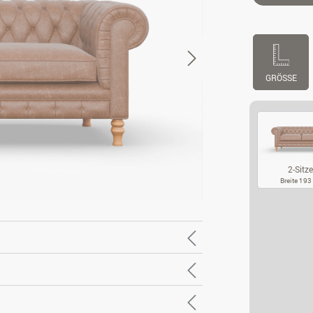
GRÖSSE
2-Sitze
Breite 19
2-