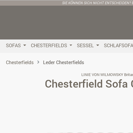
SIE KÖNNEN SICH NICHT ENTSCHEIDEN?
 Hauptinhalt springen
Zur Suche springen
Zur Hauptnavigation springen
SOFAS
CHESTERFIELDS
SESSEL
SCHLAFSOF
Chesterfields
Leder Chesterfields
LINIE VON WILMOWSKY Brita
Chesterfield Sofa
Bildergalerie überspringen