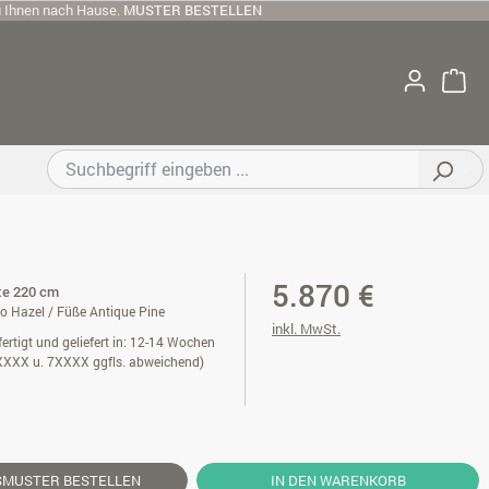
u Ihnen nach Hause.
MUSTER BESTELLEN
5.870 €
ite 220 cm
o Hazel / Füße Antique Pine
inkl. MwSt.
ertigt und geliefert in: 12-14 Wochen
XXXX u. 7XXXX ggfls. abweichend)
SMUSTER
BESTELLEN
IN DEN WARENKORB