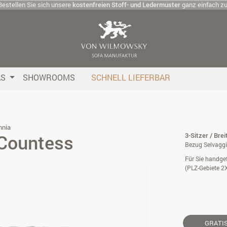
Bestellen Sie sich unsere
kostenfreien Stoff- und Ledermuster
ganz einfach z
AS
SHOWROOMS
SCHNELL LIEFERBAR
nnia
 Countess
3-Sitzer / Bre
Bezug Selvaggi
Für Sie handgef
(PLZ-Gebiete 2
GRATI