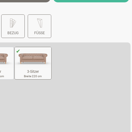
BEZUG
FÜSSE
r
3-Sitzer
3 cm
Breite 220 cm
SITZER
3-SITZER