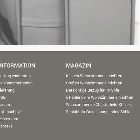
INFORMATION
MAGAZIN
ertrag widerrufen
Kleines Wohnzimmer einrichten
Zahlungsmethoden
Großes Wohnzimmer einrichten
ieferung
Der richtige Bezug für Ihr Sofa
AGB
5 Fehler beim Wohnzimmer einrichten
iderruf
Wohnzimmer im Chesterfield-Stil einrichten
Datenschutz
Schlafsofa-Guide - passendes Schlafsofa finden
Impressum
ontakt