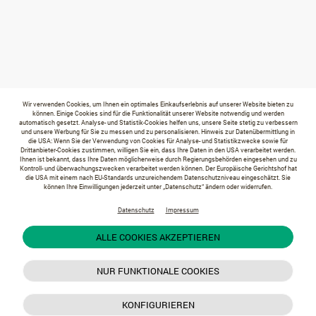
Wir verwenden Cookies, um Ihnen ein optimales Einkaufserlebnis auf unserer Website bieten zu
können. Einige Cookies sind für die Funktionalität unserer Website notwendig und werden
automatisch gesetzt. Analyse- und Statistik-Cookies helfen uns, unsere Seite stetig zu verbessern
und unsere Werbung für Sie zu messen und zu personalisieren. Hinweis zur Datenübermittlung in
die USA: Wenn Sie der Verwendung von Cookies für Analyse- und Statistikzwecke sowie für
Drittanbieter-Cookies zustimmen, willigen Sie ein, dass Ihre Daten in den USA verarbeitet werden.
Ihnen ist bekannt, dass Ihre Daten möglicherweise durch Regierungsbehörden eingesehen und zu
Kontroll- und überwachungszwecken verarbeitet werden können. Der Europäische Gerichtshof hat
die USA mit einem nach EU-Standards unzureichendem Datenschutzniveau eingeschätzt. Sie
können Ihre Einwilligungen jederzeit unter „Datenschutz“ ändern oder widerrufen.
Datenschutz
Impressum
ALLE COOKIES AKZEPTIEREN
NUR FUNKTIONALE COOKIES
KONFIGURIEREN