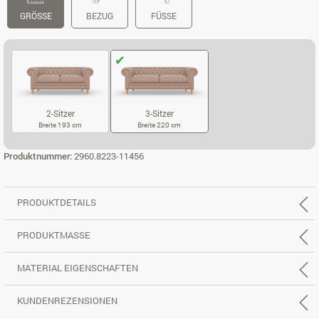
GRÖSSE
BEZUG
FÜSSE
2-Sitzer
3-Sitzer
Breite 193 cm
Breite 220 cm
2-SITZER
3-SITZER
Produktnummer:
2960.8223-11456
PRODUKTDETAILS
PRODUKTMASSE
MATERIAL EIGENSCHAFTEN
KUNDENREZENSIONEN