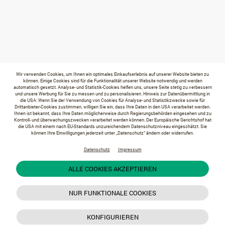
Wir verwenden Cookies, um Ihnen ein optimales Einkaufserlebnis auf unserer Website bieten zu
können. Einige Cookies sind für die Funktionalität unserer Website notwendig und werden
automatisch gesetzt. Analyse- und Statistik-Cookies helfen uns, unsere Seite stetig zu verbessern
und unsere Werbung für Sie zu messen und zu personalisieren. Hinweis zur Datenübermittlung in
die USA: Wenn Sie der Verwendung von Cookies für Analyse- und Statistikzwecke sowie für
Drittanbieter-Cookies zustimmen, willigen Sie ein, dass Ihre Daten in den USA verarbeitet werden.
Ihnen ist bekannt, dass Ihre Daten möglicherweise durch Regierungsbehörden eingesehen und zu
Kontroll- und überwachungszwecken verarbeitet werden können. Der Europäische Gerichtshof hat
die USA mit einem nach EU-Standards unzureichendem Datenschutzniveau eingeschätzt. Sie
können Ihre Einwilligungen jederzeit unter „Datenschutz“ ändern oder widerrufen.
Datenschutz
Impressum
ALLE COOKIES AKZEPTIEREN
NUR FUNKTIONALE COOKIES
KONFIGURIEREN