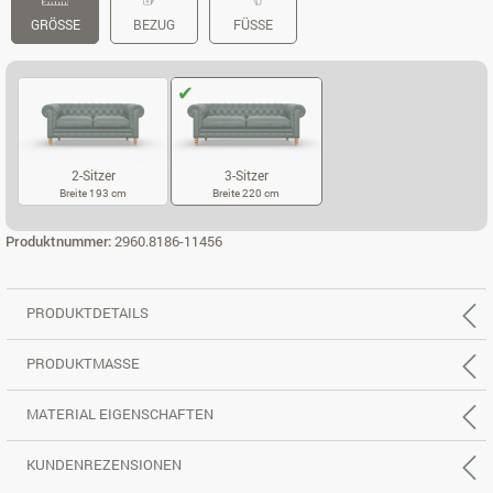
GRÖSSE
BEZUG
FÜSSE
2-Sitzer
3-Sitzer
Breite 193 cm
Breite 220 cm
2-SITZER
3-SITZER
Produktnummer:
2960.8186-11456
PRODUKTDETAILS
PRODUKTMASSE
MATERIAL EIGENSCHAFTEN
KUNDENREZENSIONEN