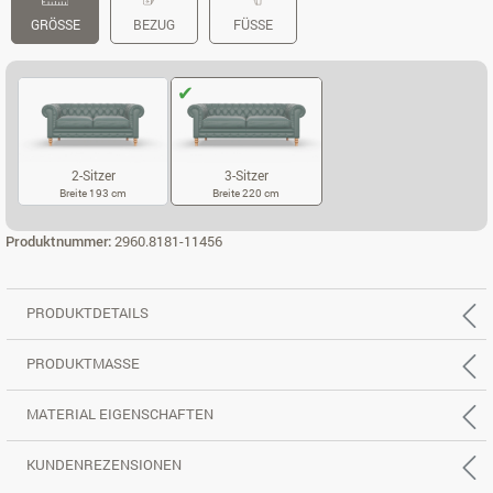
GRÖSSE
BEZUG
FÜSSE
2-Sitzer
3-Sitzer
Breite 193 cm
Breite 220 cm
2-SITZER
3-SITZER
Produktnummer:
2960.8181-11456
PRODUKTDETAILS
PRODUKTMASSE
MATERIAL EIGENSCHAFTEN
KUNDENREZENSIONEN