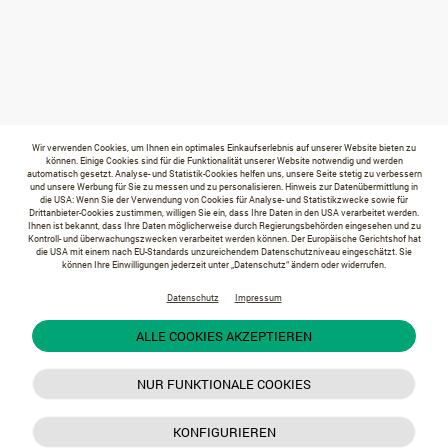
Wir verwenden Cookies, um Ihnen ein optimales Einkaufserlebnis auf unserer Website bieten zu
können. Einige Cookies sind für die Funktionalität unserer Website notwendig und werden
automatisch gesetzt. Analyse- und Statistik-Cookies helfen uns, unsere Seite stetig zu verbessern
und unsere Werbung für Sie zu messen und zu personalisieren. Hinweis zur Datenübermittlung in
die USA: Wenn Sie der Verwendung von Cookies für Analyse- und Statistikzwecke sowie für
Drittanbieter-Cookies zustimmen, willigen Sie ein, dass Ihre Daten in den USA verarbeitet werden.
Ihnen ist bekannt, dass Ihre Daten möglicherweise durch Regierungsbehörden eingesehen und zu
Kontroll- und überwachungszwecken verarbeitet werden können. Der Europäische Gerichtshof hat
die USA mit einem nach EU-Standards unzureichendem Datenschutzniveau eingeschätzt. Sie
können Ihre Einwilligungen jederzeit unter „Datenschutz“ ändern oder widerrufen.
Datenschutz
Impressum
ALLE COOKIES AKZEPTIEREN
NUR FUNKTIONALE COOKIES
KONFIGURIEREN