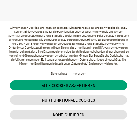
Wir verwenden Cookies, um Ihnen ein optimales Einkaufserlebnis auf unserer Website bieten zu
können. Einige Cookies sind für die Funktionalität unserer Website notwendig und werden
automatisch gesetzt. Analyse- und Statistik-Cookies helfen uns, unsere Seite stetig zu verbessern
und unsere Werbung für Sie zu messen und zu personalisieren. Hinweis zur Datenübermittlung in
die USA: Wenn Sie der Verwendung von Cookies für Analyse- und Statistikzwecke sowie für
Drittanbieter-Cookies zustimmen, willigen Sie ein, dass Ihre Daten in den USA verarbeitet werden.
Ihnen ist bekannt, dass Ihre Daten möglicherweise durch Regierungsbehörden eingesehen und zu
Kontroll- und überwachungszwecken verarbeitet werden können. Der Europäische Gerichtshof hat
die USA mit einem nach EU-Standards unzureichendem Datenschutzniveau eingeschätzt. Sie
können Ihre Einwilligungen jederzeit unter „Datenschutz“ ändern oder widerrufen.
Datenschutz
Impressum
ALLE COOKIES AKZEPTIEREN
NUR FUNKTIONALE COOKIES
KONFIGURIEREN