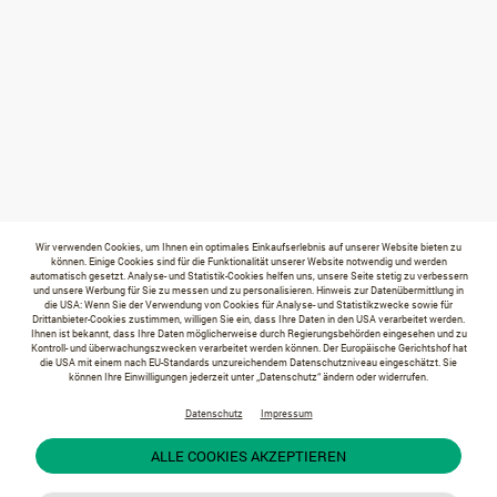
Wir verwenden Cookies, um Ihnen ein optimales Einkaufserlebnis auf unserer Website bieten zu
können. Einige Cookies sind für die Funktionalität unserer Website notwendig und werden
automatisch gesetzt. Analyse- und Statistik-Cookies helfen uns, unsere Seite stetig zu verbessern
und unsere Werbung für Sie zu messen und zu personalisieren. Hinweis zur Datenübermittlung in
die USA: Wenn Sie der Verwendung von Cookies für Analyse- und Statistikzwecke sowie für
Drittanbieter-Cookies zustimmen, willigen Sie ein, dass Ihre Daten in den USA verarbeitet werden.
Ihnen ist bekannt, dass Ihre Daten möglicherweise durch Regierungsbehörden eingesehen und zu
Kontroll- und überwachungszwecken verarbeitet werden können. Der Europäische Gerichtshof hat
die USA mit einem nach EU-Standards unzureichendem Datenschutzniveau eingeschätzt. Sie
können Ihre Einwilligungen jederzeit unter „Datenschutz“ ändern oder widerrufen.
Datenschutz
Impressum
ALLE COOKIES AKZEPTIEREN