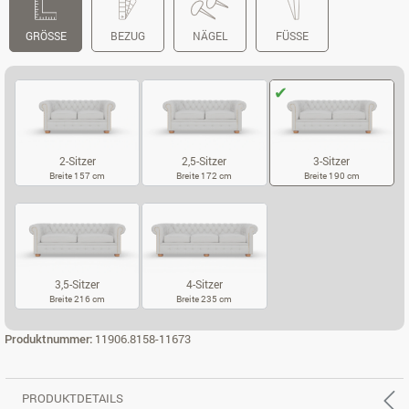
GRÖSSE
BEZUG
NÄGEL
FÜSSE
2-Sitzer
2,5-Sitzer
3-Sitzer
Breite 157 cm
Breite 172 cm
Breite 190 cm
2-SITZER
2,5-SITZER
3-SITZER
3,5-Sitzer
4-Sitzer
Breite 216 cm
Breite 235 cm
3,5-SITZER
4-SITZER
Produktnummer:
11906.8158-11673
PRODUKTDETAILS