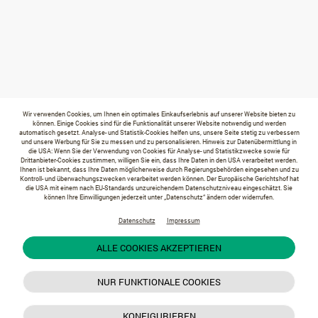
Wir verwenden Cookies, um Ihnen ein optimales Einkaufserlebnis auf unserer Website bieten zu
können. Einige Cookies sind für die Funktionalität unserer Website notwendig und werden
automatisch gesetzt. Analyse- und Statistik-Cookies helfen uns, unsere Seite stetig zu verbessern
und unsere Werbung für Sie zu messen und zu personalisieren. Hinweis zur Datenübermittlung in
die USA: Wenn Sie der Verwendung von Cookies für Analyse- und Statistikzwecke sowie für
Drittanbieter-Cookies zustimmen, willigen Sie ein, dass Ihre Daten in den USA verarbeitet werden.
Ihnen ist bekannt, dass Ihre Daten möglicherweise durch Regierungsbehörden eingesehen und zu
Kontroll- und überwachungszwecken verarbeitet werden können. Der Europäische Gerichtshof hat
die USA mit einem nach EU-Standards unzureichendem Datenschutzniveau eingeschätzt. Sie
können Ihre Einwilligungen jederzeit unter „Datenschutz“ ändern oder widerrufen.
Datenschutz
Impressum
ALLE COOKIES AKZEPTIEREN
NUR FUNKTIONALE COOKIES
KONFIGURIEREN