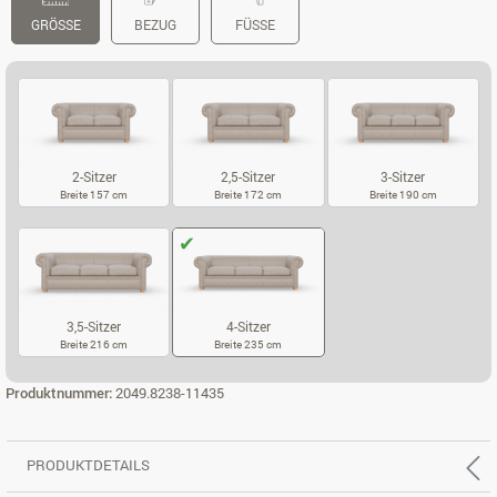
GRÖSSE
BEZUG
FÜSSE
2-Sitzer
2,5-Sitzer
3-Sitzer
Breite 157 cm
Breite 172 cm
Breite 190 cm
2-SITZER
2,5-SITZER
3-SITZER
3,5-Sitzer
4-Sitzer
Breite 216 cm
Breite 235 cm
3,5-SITZER
4-SITZER
Produktnummer:
2049.8238-11435
PRODUKTDETAILS