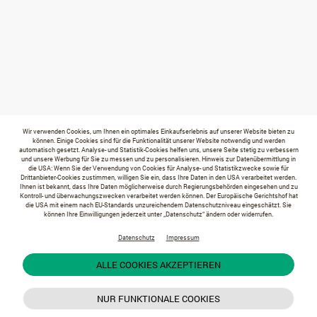
Wir verwenden Cookies, um Ihnen ein optimales Einkaufserlebnis auf unserer Website bieten zu
können. Einige Cookies sind für die Funktionalität unserer Website notwendig und werden
automatisch gesetzt. Analyse- und Statistik-Cookies helfen uns, unsere Seite stetig zu verbessern
und unsere Werbung für Sie zu messen und zu personalisieren. Hinweis zur Datenübermittlung in
die USA: Wenn Sie der Verwendung von Cookies für Analyse- und Statistikzwecke sowie für
Drittanbieter-Cookies zustimmen, willigen Sie ein, dass Ihre Daten in den USA verarbeitet werden.
Ihnen ist bekannt, dass Ihre Daten möglicherweise durch Regierungsbehörden eingesehen und zu
Kontroll- und überwachungszwecken verarbeitet werden können. Der Europäische Gerichtshof hat
die USA mit einem nach EU-Standards unzureichendem Datenschutzniveau eingeschätzt. Sie
können Ihre Einwilligungen jederzeit unter „Datenschutz“ ändern oder widerrufen.
Datenschutz
Impressum
ALLE COOKIES AKZEPTIEREN
NUR FUNKTIONALE COOKIES