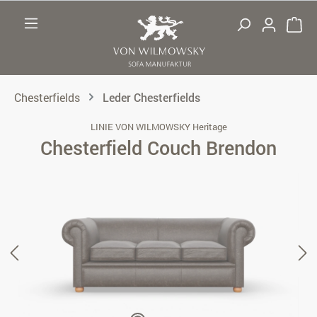
Zum Hauptinhalt springen
Chesterfields
Leder Chesterfields
LINIE VON WILMOWSKY Heritage
Chesterfield Couch Brendon
Bildergalerie überspringen