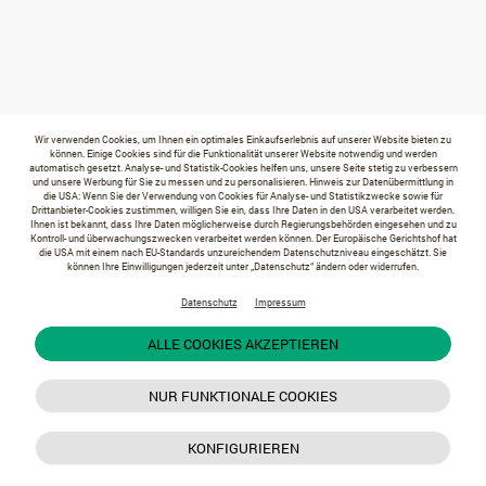
Wir verwenden Cookies, um Ihnen ein optimales Einkaufserlebnis auf unserer Website bieten zu
können. Einige Cookies sind für die Funktionalität unserer Website notwendig und werden
automatisch gesetzt. Analyse- und Statistik-Cookies helfen uns, unsere Seite stetig zu verbessern
und unsere Werbung für Sie zu messen und zu personalisieren. Hinweis zur Datenübermittlung in
die USA: Wenn Sie der Verwendung von Cookies für Analyse- und Statistikzwecke sowie für
Drittanbieter-Cookies zustimmen, willigen Sie ein, dass Ihre Daten in den USA verarbeitet werden.
Ihnen ist bekannt, dass Ihre Daten möglicherweise durch Regierungsbehörden eingesehen und zu
Kontroll- und überwachungszwecken verarbeitet werden können. Der Europäische Gerichtshof hat
die USA mit einem nach EU-Standards unzureichendem Datenschutzniveau eingeschätzt. Sie
können Ihre Einwilligungen jederzeit unter „Datenschutz“ ändern oder widerrufen.
Datenschutz
Impressum
ALLE COOKIES AKZEPTIEREN
NUR FUNKTIONALE COOKIES
KONFIGURIEREN