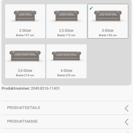
2-Sitzer
2,5-Sitzer
3-Sitzer
Breite 157 cm
Breite 172 cm
Breite 190 cm
2-SITZER
2,5-SITZER
3-SITZER
3,5-Sitzer
4-Sitzer
Breite 216 cm
Breite 235 cm
3,5-SITZER
4-SITZER
Produktnummer:
2049.8216-11431
PRODUKTDETAILS
PRODUKTMASSE