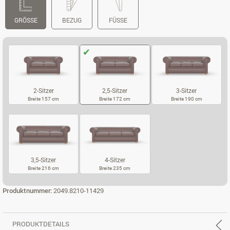
GRÖSSE
BEZUG
FÜSSE
2-Sitzer
2,5-Sitzer
3-Sitzer
Breite 157 cm
Breite 172 cm
Breite 190 cm
2-SITZER
2,5-SITZER
3-SITZER
3,5-Sitzer
4-Sitzer
Breite 216 cm
Breite 235 cm
3,5-SITZER
4-SITZER
Produktnummer:
2049.8210-11429
PRODUKTDETAILS