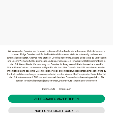
Wir verwenden Cookies, um Ihnen ein optimales Einkaufserlebnis auf unserer Website bieten zu
können. Einige Cookies sind für die Funktionalität unserer Website notwendig und werden
automatisch gesetzt. Analyse- und Statistik-Cookies helfen uns, unsere Seite stetig zu verbessern
und unsere Werbung für Sie zu messen und zu personalisieren. Hinweis zur Datenübermittlung in
die USA: Wenn Sie der Verwendung von Cookies für Analyse- und Statistikzwecke sowie für
Drittanbieter-Cookies zustimmen, willigen Sie ein, dass Ihre Daten in den USA verarbeitet werden.
Ihnen ist bekannt, dass Ihre Daten möglicherweise durch Regierungsbehörden eingesehen und zu
Kontroll- und überwachungszwecken verarbeitet werden können. Der Europäische Gerichtshof hat
die USA mit einem nach EU-Standards unzureichendem Datenschutzniveau eingeschätzt. Sie
können Ihre Einwilligungen jederzeit unter „Datenschutz“ ändern oder widerrufen.
Datenschutz
Impressum
ALLE COOKIES AKZEPTIEREN
NUR FUNKTIONALE COOKIES