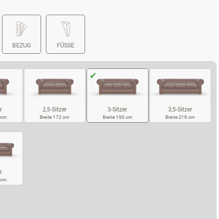
BEZUG
FÜSSE
r
2,5-Sitzer
3,5-Sitzer
3-Sitzer
7 cm
Breite 172 cm
Breite 216 cm
Breite 190 cm
SITZER
2,5-SITZER
3,5-SITZER
3-SITZER
r
5 cm
SITZER