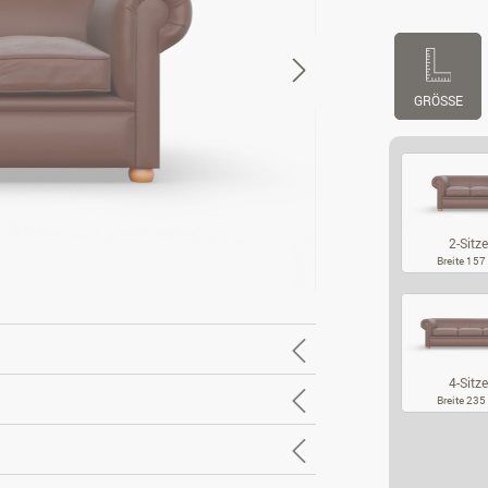
GRÖSSE
2-Sitze
Breite 15
2-
4-Sitze
Breite 23
4-