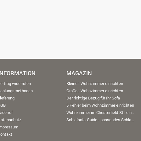
INFORMATION
MAGAZIN
ertrag widerrufen
Kleines Wohnzimmer einrichten
Zahlungsmethoden
Großes Wohnzimmer einrichten
ieferung
Der richtige Bezug für Ihr Sofa
AGB
5 Fehler beim Wohnzimmer einrichten
iderruf
Wohnzimmer im Chesterfield-Stil einrichten
Datenschutz
Schlafsofa-Guide - passendes Schlafsofa finden
Impressum
ontakt