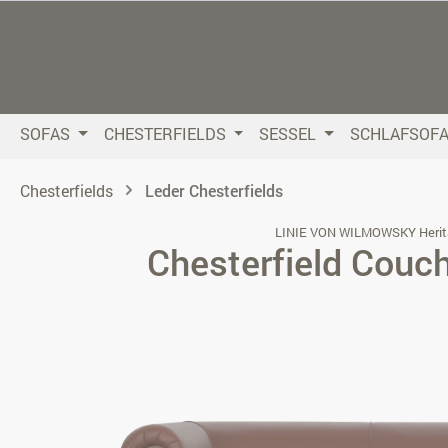
 Hauptinhalt springen
Zur Suche springen
Zur Hauptnavigation springen
SOFAS
CHESTERFIELDS
SESSEL
SCHLAFSOF
Chesterfields
Leder Chesterfields
LINIE VON WILMOWSKY Herit
Chesterfield Couc
Bildergalerie überspringen