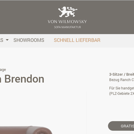
AS
SHOWROOMS
SCHNELL LIEFERBAR
age
h Brendon
3-Sitzer / Bre
Bezug Ranch Ch
Für Sie handgef
(PLZ-Gebiete 2
GRATI