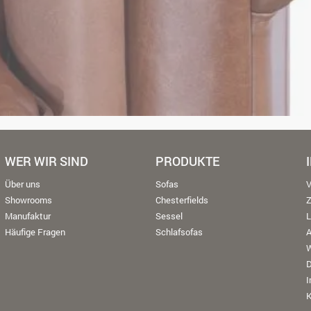
WER WIR SIND
PRODUKTE
Über uns
Sofas
V
Showrooms
Chesterfields
Manufaktur
Sessel
L
Häufige Fragen
Schlafsofas
W
K