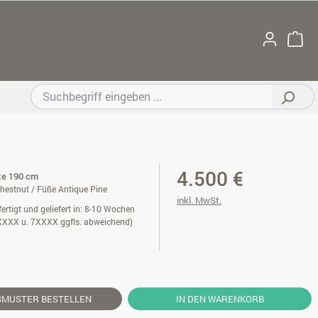
4.500 €
ite 190 cm
estnut / Füße Antique Pine
inkl. MwSt.
ertigt und geliefert in: 8-10 Wochen
XXXX u. 7XXXX ggfls. abweichend)
SMUSTER
BESTELLEN
IN DEN WARENKORB