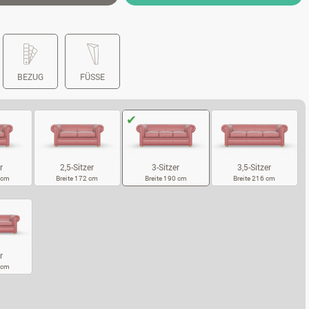
BEZUG
FÜSSE
r
2,5-Sitzer
3,5-Sitzer
3-Sitzer
7 cm
Breite 172 cm
Breite 216 cm
Breite 190 cm
SITZER
2,5-SITZER
3,5-SITZER
3-SITZER
r
5 cm
SITZER