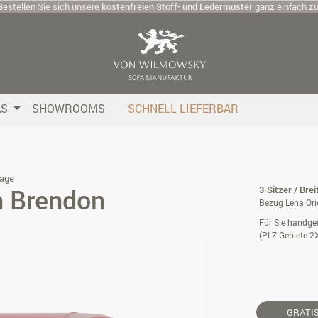
Bestellen Sie sich unsere
kostenfreien Stoff- und Ledermuster
ganz einfach z
AS
SHOWROOMS
SCHNELL LIEFERBAR
age
h Brendon
3-Sitzer / Bre
Bezug Lena Ori
Für Sie handgef
(PLZ-Gebiete 2
GRATI