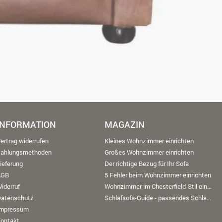
INFORMATION
MAGAZIN
ertrag widerrufen
Kleines Wohnzimmer einrichten
Zahlungsmethoden
Großes Wohnzimmer einrichten
ieferung
Der richtige Bezug für Ihr Sofa
AGB
5 Fehler beim Wohnzimmer einrichten
iderruf
Wohnzimmer im Chesterfield-Stil einrichten
Datenschutz
Schlafsofa-Guide - passendes Schlafsofa finden
Impressum
ontakt