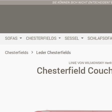
SIE KÖNNEN SICH NICHT ENTSCHEIDEN?
 Hauptinhalt springen
Zur Suche springen
Zur Hauptnavigation springen
SOFAS
CHESTERFIELDS
SESSEL
SCHLAFSOF
Chesterfields
Leder Chesterfields
LINIE VON WILMOWSKY Herit
Chesterfield Couc
Bildergalerie überspringen