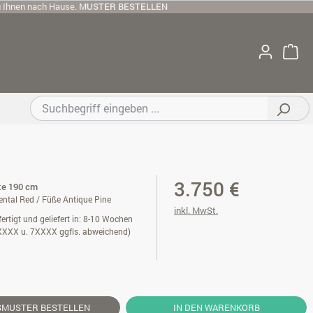
u Ihnen nach Hause.
MUSTER BESTELLEN
3.750 €
ite 190 cm
ental Red / Füße Antique Pine
inkl. MwSt.
ertigt und geliefert in: 8-10 Wochen
XXXX u. 7XXXX ggfls. abweichend)
SMUSTER
BESTELLEN
IN DEN WARENKORB