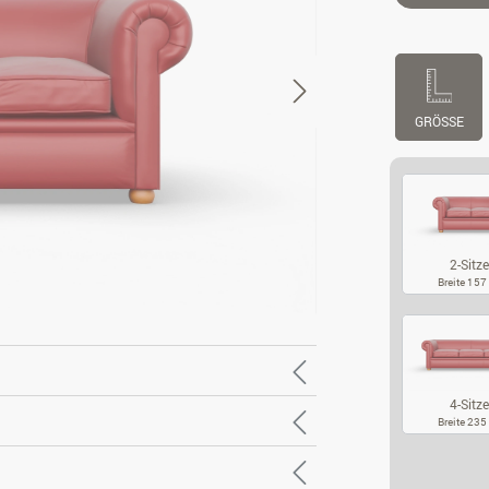
GRÖSSE
2-Sitze
Breite 15
2-
4-Sitze
Breite 23
4-