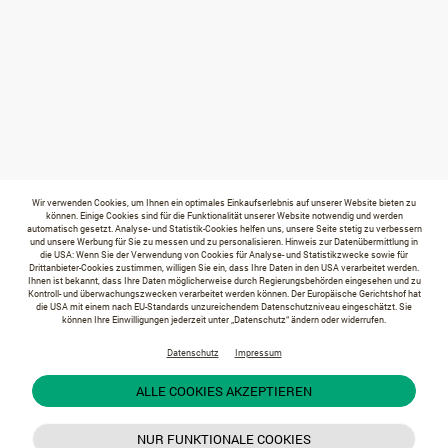
Wir verwenden Cookies, um Ihnen ein optimales Einkaufserlebnis auf unserer Website bieten zu
können. Einige Cookies sind für die Funktionalität unserer Website notwendig und werden
automatisch gesetzt. Analyse- und Statistik-Cookies helfen uns, unsere Seite stetig zu verbessern
und unsere Werbung für Sie zu messen und zu personalisieren. Hinweis zur Datenübermittlung in
die USA: Wenn Sie der Verwendung von Cookies für Analyse- und Statistikzwecke sowie für
Drittanbieter-Cookies zustimmen, willigen Sie ein, dass Ihre Daten in den USA verarbeitet werden.
Ihnen ist bekannt, dass Ihre Daten möglicherweise durch Regierungsbehörden eingesehen und zu
Kontroll- und überwachungszwecken verarbeitet werden können. Der Europäische Gerichtshof hat
die USA mit einem nach EU-Standards unzureichendem Datenschutzniveau eingeschätzt. Sie
können Ihre Einwilligungen jederzeit unter „Datenschutz“ ändern oder widerrufen.
Datenschutz
Impressum
ALLE COOKIES AKZEPTIEREN
NUR FUNKTIONALE COOKIES