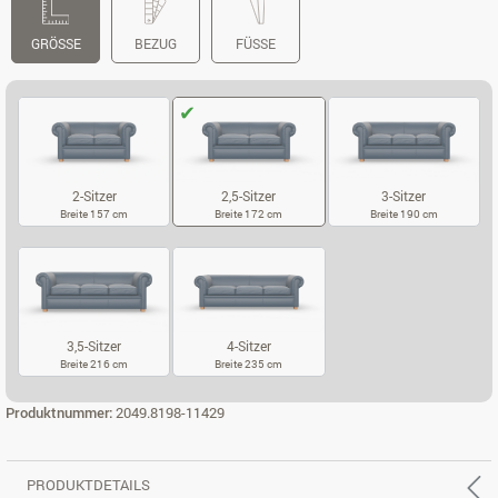
GRÖSSE
BEZUG
FÜSSE
2-Sitzer
2,5-Sitzer
3-Sitzer
Breite 157 cm
Breite 172 cm
Breite 190 cm
2-SITZER
2,5-SITZER
3-SITZER
3,5-Sitzer
4-Sitzer
Breite 216 cm
Breite 235 cm
3,5-SITZER
4-SITZER
Produktnummer:
2049.8198-11429
PRODUKTDETAILS