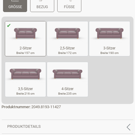
GRÖSSE
BEZUG
FÜSSE
2-Sitzer
2,5-Sitzer
3-Sitzer
Breite 157 cm
Breite 172 cm
Breite 190 cm
2-SITZER
2,5-SITZER
3-SITZER
3,5-Sitzer
4-Sitzer
Breite 216 cm
Breite 235 cm
3,5-SITZER
4-SITZER
Produktnummer:
2049.8193-11427
PRODUKTDETAILS