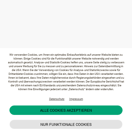
Wir verwenden Cookies, um Ihnen ein optimales Einkaufserlebnis auf unserer Website bieten zu
können. Einige Cookies sind für die Funktionalität unserer Website notwendig und werden
automatisch gesetzt. Analyse- und Statistik-Cookies helfen uns, unsere Seite stetig zu verbessern
und unsere Werbung für Sie zu messen und zu personalisieren. Hinweis zur Datenübermittlung in
die USA: Wenn Sie der Verwendung von Cookies für Analyse- und Statistikzwecke sowie für
Drittanbieter-Cookies zustimmen, willigen Sie ein, dass Ihre Daten in den USA verarbeitet werden.
Ihnen ist bekannt, dass Ihre Daten möglicherweise durch Regierungsbehörden eingesehen und zu
Kontroll- und überwachungszwecken verarbeitet werden können. Der Europäische Gerichtshof hat
die USA mit einem nach EU-Standards unzureichendem Datenschutzniveau eingeschätzt. Sie
können Ihre Einwilligungen jederzeit unter „Datenschutz“ ändern oder widerrufen.
Datenschutz
Impressum
ALLE COOKIES AKZEPTIEREN
NUR FUNKTIONALE COOKIES