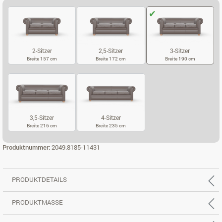
2-Sitzer
2,5-Sitzer
3-Sitzer
Breite 157 cm
Breite 172 cm
Breite 190 cm
2-SITZER
2,5-SITZER
3-SITZER
3,5-Sitzer
4-Sitzer
Breite 216 cm
Breite 235 cm
3,5-SITZER
4-SITZER
Produktnummer:
2049.8185-11431
PRODUKTDETAILS
PRODUKTMASSE