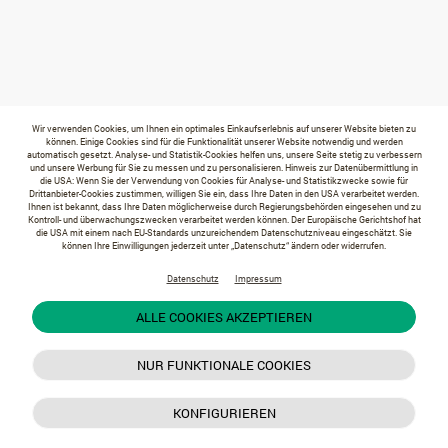
Wir verwenden Cookies, um Ihnen ein optimales Einkaufserlebnis auf unserer Website bieten zu
können. Einige Cookies sind für die Funktionalität unserer Website notwendig und werden
automatisch gesetzt. Analyse- und Statistik-Cookies helfen uns, unsere Seite stetig zu verbessern
und unsere Werbung für Sie zu messen und zu personalisieren. Hinweis zur Datenübermittlung in
die USA: Wenn Sie der Verwendung von Cookies für Analyse- und Statistikzwecke sowie für
Drittanbieter-Cookies zustimmen, willigen Sie ein, dass Ihre Daten in den USA verarbeitet werden.
Ihnen ist bekannt, dass Ihre Daten möglicherweise durch Regierungsbehörden eingesehen und zu
Kontroll- und überwachungszwecken verarbeitet werden können. Der Europäische Gerichtshof hat
die USA mit einem nach EU-Standards unzureichendem Datenschutzniveau eingeschätzt. Sie
können Ihre Einwilligungen jederzeit unter „Datenschutz“ ändern oder widerrufen.
Datenschutz
Impressum
ALLE COOKIES AKZEPTIEREN
NUR FUNKTIONALE COOKIES
KONFIGURIEREN