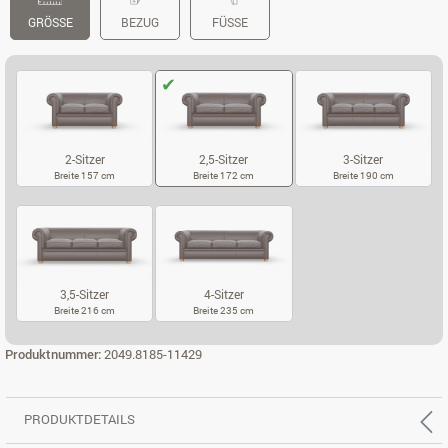
GRÖSSE
BEZUG
FÜSSE
2-Sitzer
2,5-Sitzer
3-Sitzer
Breite 157 cm
Breite 172 cm
Breite 190 cm
2-SITZER
2,5-SITZER
3-SITZER
3,5-Sitzer
4-Sitzer
Breite 216 cm
Breite 235 cm
3,5-SITZER
4-SITZER
Produktnummer:
2049.8185-11429
PRODUKTDETAILS