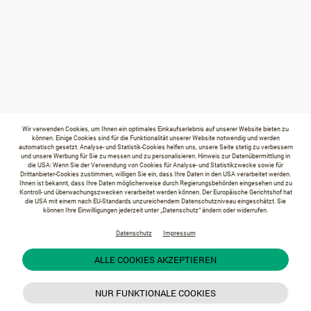
Wir verwenden Cookies, um Ihnen ein optimales Einkaufserlebnis auf unserer Website bieten zu
können. Einige Cookies sind für die Funktionalität unserer Website notwendig und werden
automatisch gesetzt. Analyse- und Statistik-Cookies helfen uns, unsere Seite stetig zu verbessern
und unsere Werbung für Sie zu messen und zu personalisieren. Hinweis zur Datenübermittlung in
die USA: Wenn Sie der Verwendung von Cookies für Analyse- und Statistikzwecke sowie für
Drittanbieter-Cookies zustimmen, willigen Sie ein, dass Ihre Daten in den USA verarbeitet werden.
Ihnen ist bekannt, dass Ihre Daten möglicherweise durch Regierungsbehörden eingesehen und zu
Kontroll- und überwachungszwecken verarbeitet werden können. Der Europäische Gerichtshof hat
die USA mit einem nach EU-Standards unzureichendem Datenschutzniveau eingeschätzt. Sie
können Ihre Einwilligungen jederzeit unter „Datenschutz“ ändern oder widerrufen.
Datenschutz
Impressum
ALLE COOKIES AKZEPTIEREN
NUR FUNKTIONALE COOKIES