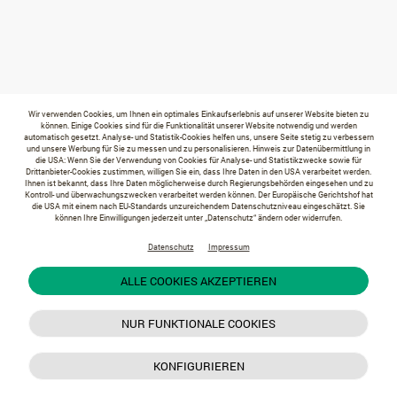
Wir verwenden Cookies, um Ihnen ein optimales Einkaufserlebnis auf unserer Website bieten zu
können. Einige Cookies sind für die Funktionalität unserer Website notwendig und werden
automatisch gesetzt. Analyse- und Statistik-Cookies helfen uns, unsere Seite stetig zu verbessern
und unsere Werbung für Sie zu messen und zu personalisieren. Hinweis zur Datenübermittlung in
die USA: Wenn Sie der Verwendung von Cookies für Analyse- und Statistikzwecke sowie für
Drittanbieter-Cookies zustimmen, willigen Sie ein, dass Ihre Daten in den USA verarbeitet werden.
Ihnen ist bekannt, dass Ihre Daten möglicherweise durch Regierungsbehörden eingesehen und zu
Kontroll- und überwachungszwecken verarbeitet werden können. Der Europäische Gerichtshof hat
die USA mit einem nach EU-Standards unzureichendem Datenschutzniveau eingeschätzt. Sie
können Ihre Einwilligungen jederzeit unter „Datenschutz“ ändern oder widerrufen.
Datenschutz
Impressum
ALLE COOKIES AKZEPTIEREN
NUR FUNKTIONALE COOKIES
KONFIGURIEREN