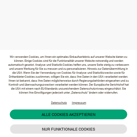
Wir verwenden Cookies, um Ihnen ein optimales Einkaufserlebnis auf unserer Website bieten zu
können. Einige Cookies sind für die Funktionalität unserer Website notwendig und werden
automatisch gesetzt. Analyse- und Statistik-Cookies helfen uns, unsere Seite stetig zu verbessern
und unsere Werbung für Sie zu messen und zu personalisieren. Hinweis zur Datenübermittlung in
die USA: Wenn Sie der Verwendung von Cookies für Analyse- und Statistikzwecke sowie für
Drittanbieter-Cookies zustimmen, willigen Sie ein, dass Ihre Daten in den USA verarbeitet werden.
Ihnen ist bekannt, dass Ihre Daten möglicherweise durch Regierungsbehörden eingesehen und zu
Kontroll- und überwachungszwecken verarbeitet werden können. Der Europäische Gerichtshof hat
die USA mit einem nach EU-Standards unzureichendem Datenschutzniveau eingeschätzt. Sie
können Ihre Einwilligungen jederzeit unter „Datenschutz“ ändern oder widerrufen.
Datenschutz
Impressum
ALLE COOKIES AKZEPTIEREN
NUR FUNKTIONALE COOKIES