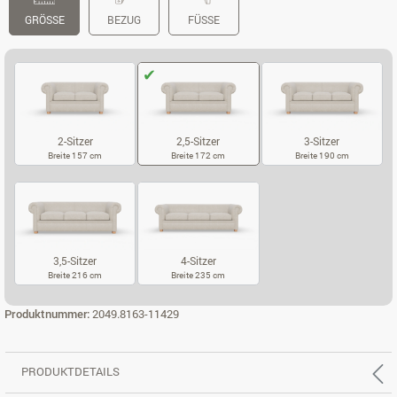
GRÖSSE
BEZUG
FÜSSE
2-Sitzer
2,5-Sitzer
3-Sitzer
Breite 157 cm
Breite 172 cm
Breite 190 cm
2-SITZER
2,5-SITZER
3-SITZER
3,5-Sitzer
4-Sitzer
Breite 216 cm
Breite 235 cm
3,5-SITZER
4-SITZER
Produktnummer:
2049.8163-11429
PRODUKTDETAILS