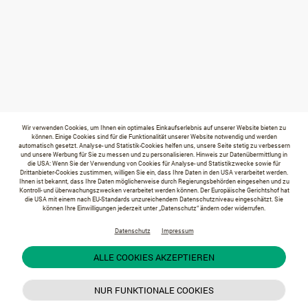
Wir verwenden Cookies, um Ihnen ein optimales Einkaufserlebnis auf unserer Website bieten zu
können. Einige Cookies sind für die Funktionalität unserer Website notwendig und werden
automatisch gesetzt. Analyse- und Statistik-Cookies helfen uns, unsere Seite stetig zu verbessern
und unsere Werbung für Sie zu messen und zu personalisieren. Hinweis zur Datenübermittlung in
die USA: Wenn Sie der Verwendung von Cookies für Analyse- und Statistikzwecke sowie für
Drittanbieter-Cookies zustimmen, willigen Sie ein, dass Ihre Daten in den USA verarbeitet werden.
Ihnen ist bekannt, dass Ihre Daten möglicherweise durch Regierungsbehörden eingesehen und zu
Kontroll- und überwachungszwecken verarbeitet werden können. Der Europäische Gerichtshof hat
die USA mit einem nach EU-Standards unzureichendem Datenschutzniveau eingeschätzt. Sie
können Ihre Einwilligungen jederzeit unter „Datenschutz“ ändern oder widerrufen.
Datenschutz
Impressum
ALLE COOKIES AKZEPTIEREN
NUR FUNKTIONALE COOKIES