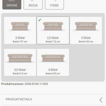
GRÖSSE
BEZUG
FÜSSE
2-Sitzer
2,5-Sitzer
3-Sitzer
Breite 157 cm
Breite 172 cm
Breite 190 cm
2-SITZER
2,5-SITZER
3-SITZER
3,5-Sitzer
4-Sitzer
Breite 216 cm
Breite 235 cm
3,5-SITZER
4-SITZER
Produktnummer:
2049.8160-11429
PRODUKTDETAILS