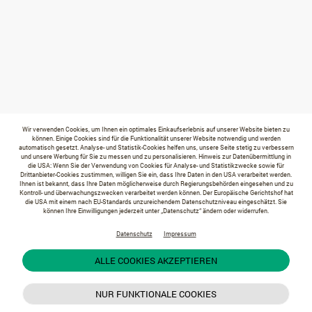
Wir verwenden Cookies, um Ihnen ein optimales Einkaufserlebnis auf unserer Website bieten zu
können. Einige Cookies sind für die Funktionalität unserer Website notwendig und werden
automatisch gesetzt. Analyse- und Statistik-Cookies helfen uns, unsere Seite stetig zu verbessern
und unsere Werbung für Sie zu messen und zu personalisieren. Hinweis zur Datenübermittlung in
die USA: Wenn Sie der Verwendung von Cookies für Analyse- und Statistikzwecke sowie für
Drittanbieter-Cookies zustimmen, willigen Sie ein, dass Ihre Daten in den USA verarbeitet werden.
Ihnen ist bekannt, dass Ihre Daten möglicherweise durch Regierungsbehörden eingesehen und zu
Kontroll- und überwachungszwecken verarbeitet werden können. Der Europäische Gerichtshof hat
die USA mit einem nach EU-Standards unzureichendem Datenschutzniveau eingeschätzt. Sie
können Ihre Einwilligungen jederzeit unter „Datenschutz“ ändern oder widerrufen.
Datenschutz
Impressum
ALLE COOKIES AKZEPTIEREN
NUR FUNKTIONALE COOKIES