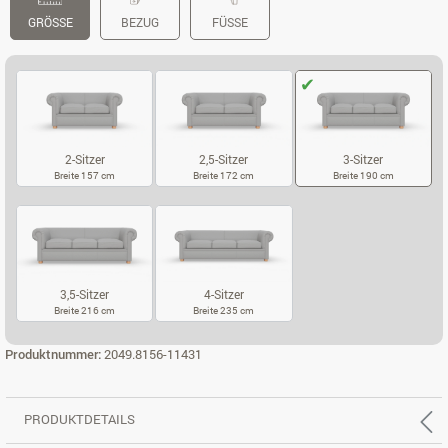
GRÖSSE
BEZUG
FÜSSE
2-Sitzer
2,5-Sitzer
3-Sitzer
Breite 157 cm
Breite 172 cm
Breite 190 cm
2-SITZER
2,5-SITZER
3-SITZER
3,5-Sitzer
4-Sitzer
Breite 216 cm
Breite 235 cm
3,5-SITZER
4-SITZER
Produktnummer:
2049.8156-11431
PRODUKTDETAILS