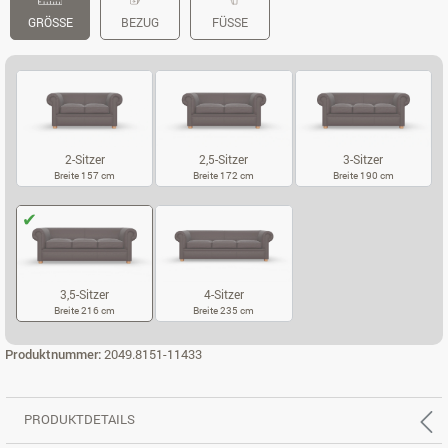
GRÖSSE
BEZUG
FÜSSE
2-Sitzer
2,5-Sitzer
3-Sitzer
Breite 157 cm
Breite 172 cm
Breite 190 cm
2-SITZER
2,5-SITZER
3-SITZER
3,5-Sitzer
4-Sitzer
Breite 216 cm
Breite 235 cm
3,5-SITZER
4-SITZER
Produktnummer:
2049.8151-11433
PRODUKTDETAILS