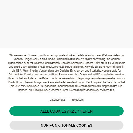
Wir verwenden Cookies, um Ihnen ein optimales Einkaufserlebnis auf unserer Website bieten zu
können. Einige Cookies sind für die Funktionalität unserer Website notwendig und werden
automatisch gesetzt. Analyse- und Statistik-Cookies helfen uns, unsere Seite stetig zu verbessern
und unsere Werbung für Sie zu messen und zu personalisieren. Hinweis zur Datenübermittlung in
die USA: Wenn Sie der Verwendung von Cookies für Analyse- und Statistikzwecke sowie für
Drittanbieter-Cookies zustimmen, willigen Sie ein, dass Ihre Daten in den USA verarbeitet werden.
Ihnen ist bekannt, dass Ihre Daten möglicherweise durch Regierungsbehörden eingesehen und zu
Kontroll- und überwachungszwecken verarbeitet werden können. Der Europäische Gerichtshof hat
die USA mit einem nach EU-Standards unzureichendem Datenschutzniveau eingeschätzt. Sie
können Ihre Einwilligungen jederzeit unter „Datenschutz“ ändern oder widerrufen.
Datenschutz
Impressum
ALLE COOKIES AKZEPTIEREN
NUR FUNKTIONALE COOKIES