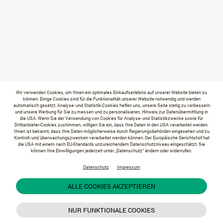
Wir verwenden Cookies, um Ihnen ein optimales Einkaufserlebnis auf unserer Website bieten zu
können. Einige Cookies sind für die Funktionalität unserer Website notwendig und werden
automatisch gesetzt. Analyse- und Statistik-Cookies helfen uns, unsere Seite stetig zu verbessern
und unsere Werbung für Sie zu messen und zu personalisieren. Hinweis zur Datenübermittlung in
die USA: Wenn Sie der Verwendung von Cookies für Analyse- und Statistikzwecke sowie für
Drittanbieter-Cookies zustimmen, willigen Sie ein, dass Ihre Daten in den USA verarbeitet werden.
Ihnen ist bekannt, dass Ihre Daten möglicherweise durch Regierungsbehörden eingesehen und zu
Kontroll- und überwachungszwecken verarbeitet werden können. Der Europäische Gerichtshof hat
die USA mit einem nach EU-Standards unzureichendem Datenschutzniveau eingeschätzt. Sie
können Ihre Einwilligungen jederzeit unter „Datenschutz“ ändern oder widerrufen.
Datenschutz
Impressum
ALLE COOKIES AKZEPTIEREN
NUR FUNKTIONALE COOKIES