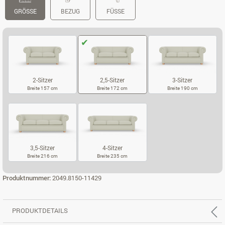
GRÖSSE
BEZUG
FÜSSE
2-Sitzer
2,5-Sitzer
3-Sitzer
Breite 157 cm
Breite 172 cm
Breite 190 cm
2-SITZER
2,5-SITZER
3-SITZER
3,5-Sitzer
4-Sitzer
Breite 216 cm
Breite 235 cm
3,5-SITZER
4-SITZER
Produktnummer:
2049.8150-11429
PRODUKTDETAILS