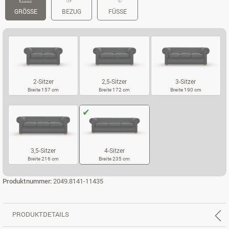
GRÖSSE
BEZUG
FÜSSE
2-Sitzer
2,5-Sitzer
3-Sitzer
Breite 157 cm
Breite 172 cm
Breite 190 cm
2-SITZER
2,5-SITZER
3-SITZER
3,5-Sitzer
4-Sitzer
Breite 216 cm
Breite 235 cm
3,5-SITZER
4-SITZER
Produktnummer:
2049.8141-11435
PRODUKTDETAILS