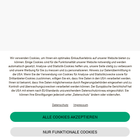
Wir verwenden Cookies, um Ihnen ein optimales Einkaufserlebnis auf unserer Website bieten zu
können. Einige Cookies sind für die Funktionalität unserer Website notwendig und werden
automatisch gesetzt. Analyse- und Statistik-Cookies helfen uns, unsere Seite stetig zu verbessern
und unsere Werbung für Sie zu messen und zu personalisieren. Hinweis zur Datenübermittlung in
die USA: Wenn Sie der Verwendung von Cookies für Analyse- und Statistikzwecke sowie für
Drittanbieter-Cookies zustimmen, willigen Sie ein, dass Ihre Daten in den USA verarbeitet werden.
Ihnen ist bekannt, dass Ihre Daten möglicherweise durch Regierungsbehörden eingesehen und zu
Kontroll- und überwachungszwecken verarbeitet werden können. Der Europäische Gerichtshof hat
die USA mit einem nach EU-Standards unzureichendem Datenschutzniveau eingeschätzt. Sie
können Ihre Einwilligungen jederzeit unter „Datenschutz“ ändern oder widerrufen.
Datenschutz
Impressum
ALLE COOKIES AKZEPTIEREN
NUR FUNKTIONALE COOKIES