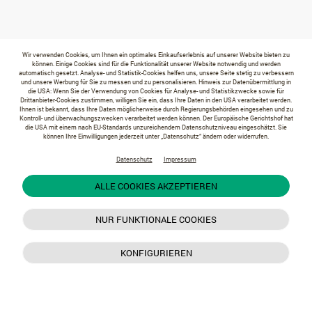
Wir verwenden Cookies, um Ihnen ein optimales Einkaufserlebnis auf unserer Website bieten zu
können. Einige Cookies sind für die Funktionalität unserer Website notwendig und werden
automatisch gesetzt. Analyse- und Statistik-Cookies helfen uns, unsere Seite stetig zu verbessern
und unsere Werbung für Sie zu messen und zu personalisieren. Hinweis zur Datenübermittlung in
die USA: Wenn Sie der Verwendung von Cookies für Analyse- und Statistikzwecke sowie für
Drittanbieter-Cookies zustimmen, willigen Sie ein, dass Ihre Daten in den USA verarbeitet werden.
Ihnen ist bekannt, dass Ihre Daten möglicherweise durch Regierungsbehörden eingesehen und zu
Kontroll- und überwachungszwecken verarbeitet werden können. Der Europäische Gerichtshof hat
die USA mit einem nach EU-Standards unzureichendem Datenschutzniveau eingeschätzt. Sie
können Ihre Einwilligungen jederzeit unter „Datenschutz“ ändern oder widerrufen.
Datenschutz
Impressum
ALLE COOKIES AKZEPTIEREN
NUR FUNKTIONALE COOKIES
KONFIGURIEREN