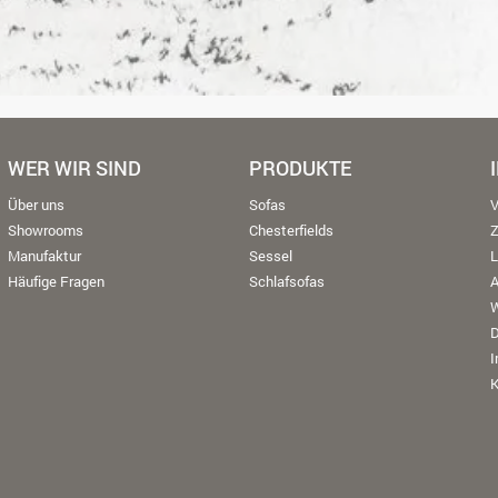
WER WIR SIND
PRODUKTE
Über uns
Sofas
V
Showrooms
Chesterfields
Manufaktur
Sessel
L
Häufige Fragen
Schlafsofas
W
K