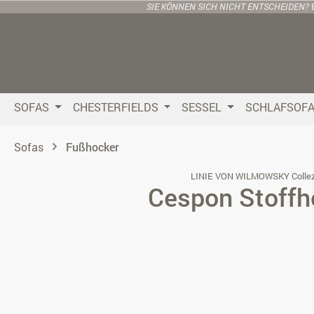
SIE KÖNNEN SICH NICHT ENTSCHEIDEN?
 Hauptinhalt springen
Zur Suche springen
Zur Hauptnavigation springen
SOFAS
CHESTERFIELDS
SESSEL
SCHLAFSOF
Sofas
Fußhocker
LINIE VON WILMOWSKY Collez
Cespon Stoffh
Bildergalerie überspringen