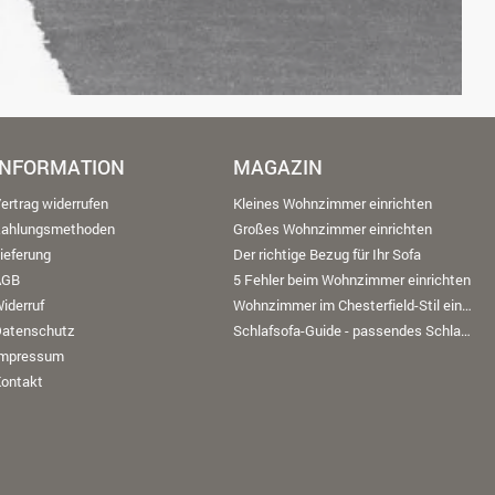
INFORMATION
MAGAZIN
ertrag widerrufen
Kleines Wohnzimmer einrichten
Zahlungsmethoden
Großes Wohnzimmer einrichten
ieferung
Der richtige Bezug für Ihr Sofa
AGB
5 Fehler beim Wohnzimmer einrichten
iderruf
Wohnzimmer im Chesterfield-Stil einrichten
Datenschutz
Schlafsofa-Guide - passendes Schlafsofa finden
Impressum
ontakt