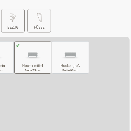
BEZUG
FÜSSE
lein
Hocker groß
Hocker mittel
 cm
Breite 90 cm
Breite 75 cm
CKER KLEIN
HOCKER GROSS
HOCKER MITTEL