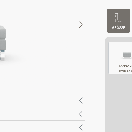
GRÖSSE
Hocker k
Breite 65
HO